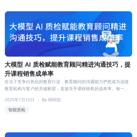
大模型 AI 质检赋能教育顾问精进沟通技巧，提
升课程销售成单率
在当下竞争白热化的教育行业，教育顾问的沟通能力俨然成为连接
教育机构与客户的关键桥梁，直接关乎课程销售的成单率。每一次
与客户的沟通，都是一次展现机构专业度、了解客户需求并促成合
2025年7月15日
By
销研院
作的机会。然而，传统沟通模式下，教育顾问往往面临诸多难题，
难以实现高效转化。而大模型 AI 质检技术的出现，为教育顾问突破
智能质检
沟通瓶颈、精进沟通技巧带来了新的可能，它能通过智能化的分析
与指导，助力教育顾问提升沟通质量，进而有效提高课程销售成单
率。