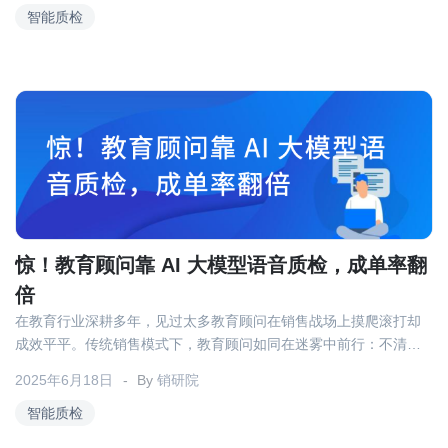
智能质检
惊！教育顾问靠 AI 大模型语音质检，成单率翻
倍
在教育行业深耕多年，见过太多教育顾问在销售战场上摸爬滚打却
成效平平。传统销售模式下，教育顾问如同在迷雾中前行：不清楚
客户真正的需求，抓不住沟通的关键节点，即便磨破嘴皮，成单率
2025年6月18日
By
销研院
依旧低迷。而AI 大模型语音质检的出现，宛如一盏明灯，为教育顾
问照亮了销售之路，让众多教育顾问实现了成单率翻倍的惊人突
智能质检
破。