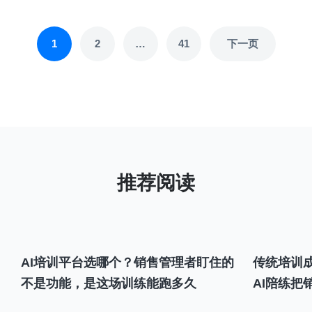
文
1
2
…
41
下一页
章
分
页
AI培训平台选哪个？销售管理者盯住的
传统培训成
不是功能，是这场训练能跑多久
AI陪练把