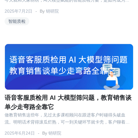
今天就和大家唠唠，AI大模型赋能的智能质检方案，是如何成为教
育导购提升成单率的“秘密武器”。
2025年7月2日
By
销研院
智能质检
语音客服质检用 AI 大模型筛问题，教育销售谈
单少走弯路全靠它
做教育销售这些年，见过太多课程顾问在跟进客户时碰得头破血
流。明明话术背得滚瓜烂熟，可一到关键环节就卡壳，客户聊着聊
着就没了下文。直到把 AI 大模型嵌入语音客服质检，我才真正摸到
2025年6月24日
By
销研院
高效谈单的门道。