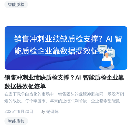
智能质检
销售冲刺业绩缺质检支撑？AI 智能质检企业靠
数据提效促签单
在当下竞争白热化的市场中，销售团队的业绩冲刺如同一场没有硝
烟的战役。每个季度末、年末的业绩冲刺阶段，企业都希望能抓住
最后的时间提升业绩，但销售过程中的质检环节却常常成为短板。
2025年8月20日
By
销研院
传统质检方式的低效与局限，让很多企业在冲刺关键期难以精准把
控销售质量。
智能质检