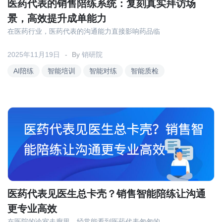
关于我们
资源中心
医药代表的销售陪练系统：复刻真实拜访场
房地产
景，高效提升成单能力
全部
在医药行业，医药代表的沟通能力直接影响药品临
金融
预约演示
白皮书
2025年11月19日
By
销研院
按角色
AI陪练
智能培训
智能对练
智能质检
销售会话智能
销售人员
销售管理
按业务场景
交易跟进
培训辅导
医药代表见医生总卡壳？销售智能陪练让沟通
更专业高效
在医院的诊室走廊里，经常能看到医药代表匆匆的