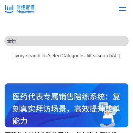
产品
Skip
to
content
解决方案
产品总览
[ivory-search id='selectCategories' title='searchAll']
客户案例
产品集成
按行业
企业服务
开放平台
下载客户端
消费医疗
定价
教育
资源中心
汽车