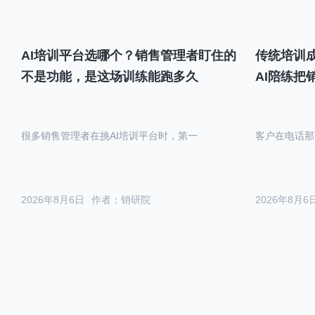
AI培训平台选哪个？销售管理者盯住的
传统培训成
不是功能，是这场训练能跑多久
AI陪练把
很多销售管理者在挑AI培训平台时，第一
客户在电话那
2026年8月6日
作者：销研院
2026年8月6