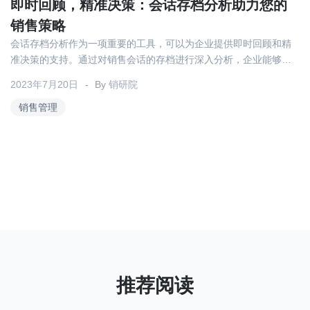
关于我们
资源中心
即时回顾，精准决策：会话存档分析助力您的
房地产
销售策略
全部
会话存档分析作为一项重要的工具，可以为企业提供即时回顾和精
金融
准决策的支持。通过对销售会话的存档进行深入分析，企业能够获
预约演示
白皮书
得宝贵的信息和见解，从而优化销售策略、提高销售效率，并取得
2023年7月20日
按角色
By
销研院
竞争优势。
销售管理
销售会话智能
销售人员
销售管理
按业务场景
交易跟进
培训辅导