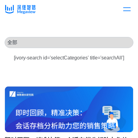
产品
Skip
to
content
解决方案
产品总览
[ivory-search id='selectCategories' title='searchAll']
客户案例
产品集成
按行业
企业服务
开放平台
下载客户端
消费医疗
定价
教育
资源中心
汽车