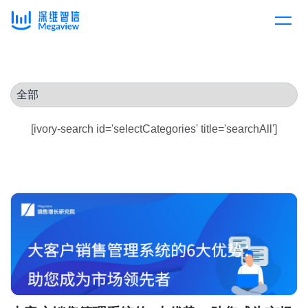
产品
Skip
to
content
解决方案
产品总览
[ivory-search id='selectCategories' title='searchAll']
客户案例
产品集成
按行业
企业服务
开放平台
下载客户端
消费医疗
定价
教育
资源中心
汽车