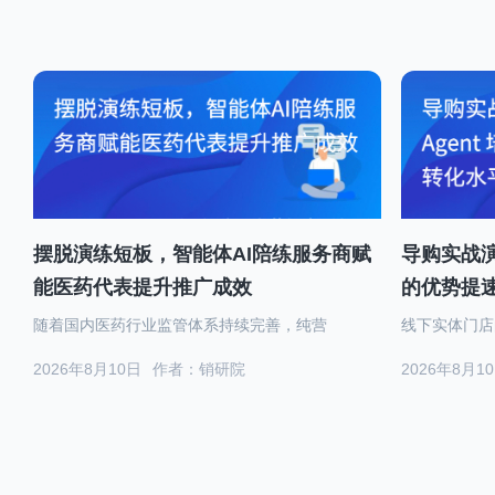
摆脱演练短板，智能体AI陪练服务商赋
导购实战演
能医药代表提升推广成效
的优势提
随着国内医药行业监管体系持续完善，纯营
线下实体门店
2026年8月10日
作者：销研院
2026年8月1