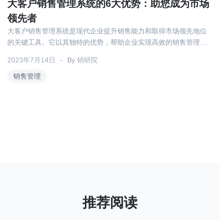
关于我们
资源中心
大客户销售管理系统的6大优势：助您成为市场
房地产
领先者
全部
大客户销售管理系统是现代企业提升销售能力和取得市场领先地位
金融
的关键工具。它以其独特的优势，帮助企业实现高效的销售管理和
预约演示
白皮书
卓越的客户关系。以下是大客户销售管理系统的六大优势，让您成
2023年7月14日
按角色
By
销研院
为市场的领先者。
销售管理
销售会话智能
销售人员
销售管理
按业务场景
交易跟进
培训辅导