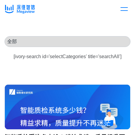
产品
Skip
to
content
解决方案
产品总览
[ivory-search id='selectCategories' title='searchAll']
客户案例
产品集成
按行业
企业服务
开放平台
下载客户端
消费医疗
定价
教育
资源中心
汽车