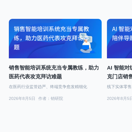
销售智能培训系统充当专属教练，助力
AI 智能
医药代表攻克拜访难题
克门店销
在医药行业监管趋严、终端竞争愈发精细化
线下实体零售
2026年8月5日
作者：销研院
2026年8月5