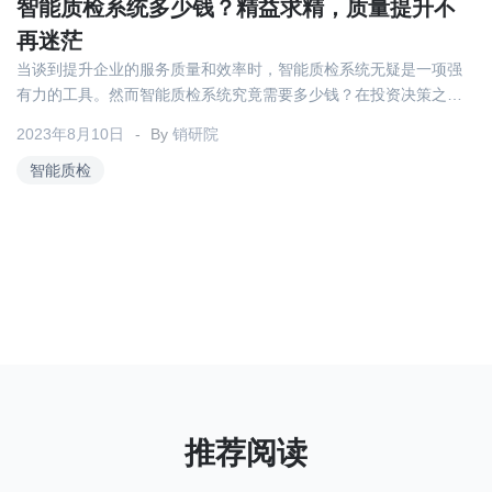
关于我们
资源中心
智能质检系统多少钱？精益求精，质量提升不
房地产
再迷茫
全部
当谈到提升企业的服务质量和效率时，智能质检系统无疑是一项强
金融
有力的工具。然而智能质检系统究竟需要多少钱？在投资决策之
预约演示
白皮书
前，我们需要清楚了解费用，并探寻如何在保持优质的前提下最大
2023年8月10日
按角色
By
销研院
限度地精益求精。
智能质检
销售会话智能
销售人员
销售管理
按业务场景
交易跟进
培训辅导