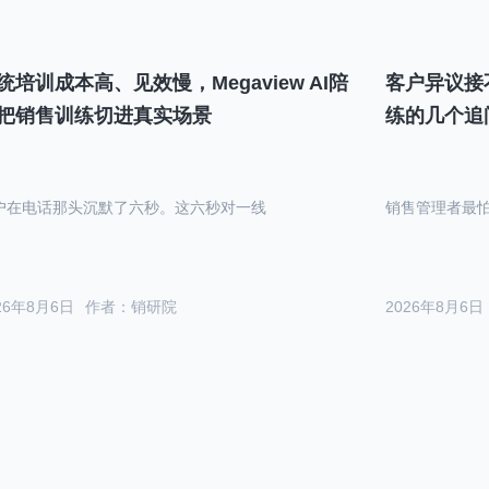
统培训成本高、见效慢，Megaview AI陪
客户异议接
把销售训练切进真实场景
练的几个追
户在电话那头沉默了六秒。这六秒对一线
销售管理者最
26年8月6日
作者：销研院
2026年8月6日