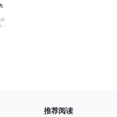
力
出及
以其
实时