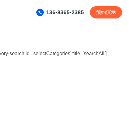
136-8365-2385
预约演示
ivory-search id='selectCategories' title='searchAll']