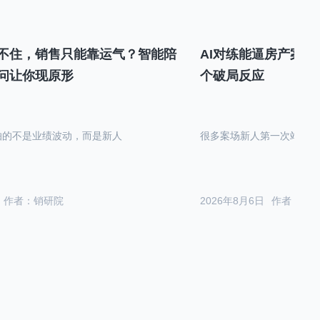
不住，销售只能靠运气？智能陪
AI对练能逼房产案场
问让你现原形
个破局反应
怕的不是业绩波动，而是新人
很多案场新人第一次站在沙
作者：销研院
2026年8月6日
作者：销