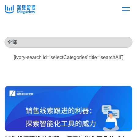
产品
Skip
to
content
解决方案
产品总览
[ivory-search id='selectCategories' title='searchAll']
客户案例
产品集成
按行业
企业服务
开放平台
下载客户端
消费医疗
定价
教育
资源中心
汽车