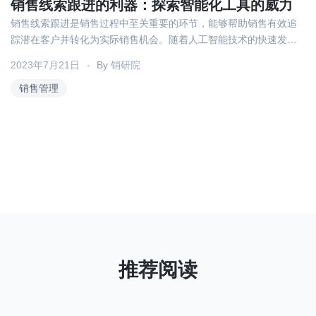
关于我们
资源中心
销售线索跟进的利器：探索智能化工具的威力
房地产
销售线索跟进是销售过程中至关重要的环节，能够帮助销售有效追
全部
踪潜在客户并转化为实际销售机会。随着人工智能技术的快速发
金融
展，销售会话智能分析平台成为一种强大的工具，能够极大地助力
预约演示
2023年7月21日
By
销研院
销售线索跟进的效果和效率。
白皮书
按角色
销售管理
销售会话智能
销售人员
销售管理
按业务场景
交易跟进
培训辅导