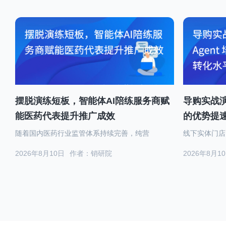
摆脱演练短板，智能体AI陪练服务商赋
导购实战演
能医药代表提升推广成效
的优势提
随着国内医药行业监管体系持续完善，纯营
线下实体门店
2026年8月10日
作者：销研院
2026年8月1