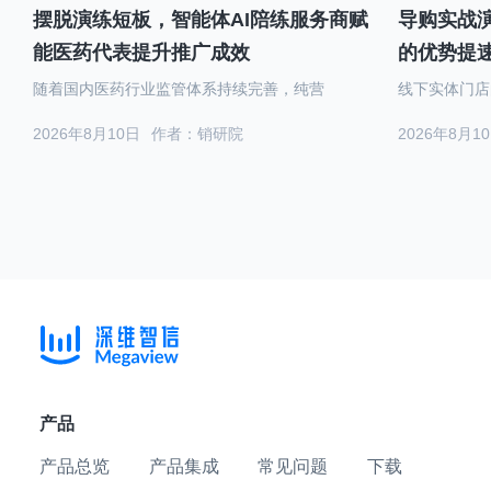
摆脱演练短板，智能体AI陪练服务商赋
导购实战演
能医药代表提升推广成效
的优势提
随着国内医药行业监管体系持续完善，纯营
线下实体门店
2026年8月10日
作者：销研院
2026年8月1
产品
产品总览
产品集成
常见问题
下载