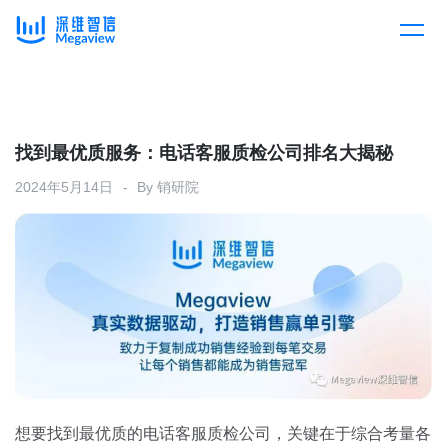
产品
Skip
to
content
解决方案
产品总览
找到最优质服务：电话客服质检公司排名大揭秘
2024年5月14日
By
销研院
客户案例
产品集成
按行业
企业服务
开放平台
下载客户端
消费医疗
定价
教育
资源中心
汽车
想要找到最优质的电话客服质检公司，关键在于综合考量各