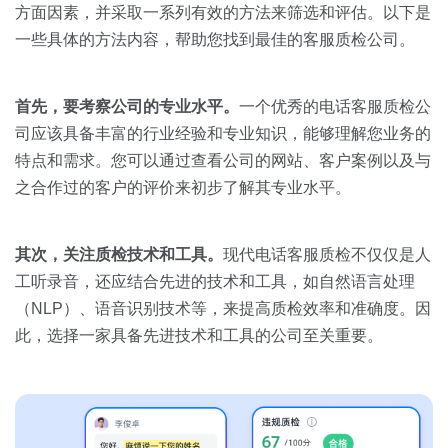
关于我们
资源中心
方面因素，并采取一系列有效的方法来筛选和评估。以下是
房地产
一些具体的方法内容，帮助您找到最佳的客服质检公司。
全部
金融
预约演示
白皮书
首先，要考察公司的专业水平。
一个优秀的电话客服质检公
按角色
司应该具备丰富的行业经验和专业知识，能够理解您业务的
销售会话智能
特点和需求。您可以通过查看公司的网站、客户案例以及与
销售人员
之合作过的客户的评价来初步了解其专业水平。
销售管理
其次，关注质检技术和工具。
现代电话客服质检不仅仅是人
工听录音，还应结合先进的技术和工具，如自然语言处理
按业务场景
（NLP）、语音识别技术等，来提高质检效率和准确度。因
此，选择一家具备先进技术和工具的公司至关重要。
交易跟进
培训辅导