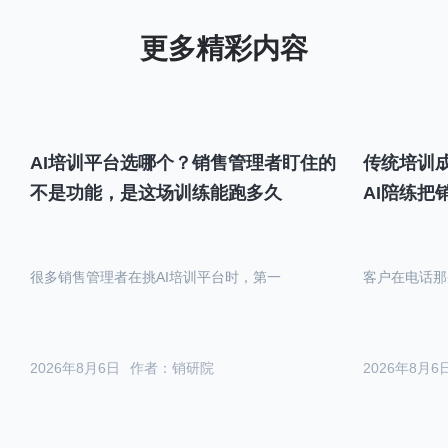
AI培训平台选哪个？销售管理者盯住的
传统培训成
不是功能，是这场训练能跑多久
AI陪练把
很多销售管理者在挑AI培训平台时，第一
客户在电话那
2026年8月6日
作者：销研院
2026年8月6