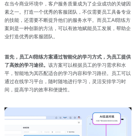
关于我们
资源中心
在当今商业环境中，客户服务质量成为了企业成功的关键因
房地产
素之一。打造一个优秀的客服团队，不仅需要员工具备专业
全部
金融
的技能，还需要不断提升他们的服务水平。而员工AI陪练方
预约演示
案则是一种创新的方法，可以有效地赋能员工发展，帮助企
白皮书
业打造优秀的客服团队。
按角色
销售会话智能
销售人员
首先，员工
AI
陪练方案通过智能化的学习方式，为员工提供
了高效的学习途径。
该方案可以根据员工的学习需求和水
销售管理
平，智能地为其匹配适合的学习内容和学习路径。员工可以
通过在线学习平台，随时随地进行学习，灵活安排学习时
按业务场景
间，提高学习的效率和便捷性。
交易跟进
培训辅导