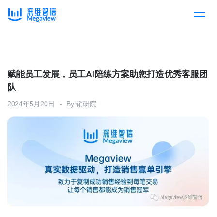
产品
Skip
to
content
解决方案
产品总览
赋能员工发展，员工AI陪练方案助您打造优秀客服团
队
客户案例
产品集成
按行业
2024年5月20日
By
销研院
企业服务
开放平台
下载客户端
消费医疗
定价
教育
资源中心
汽车