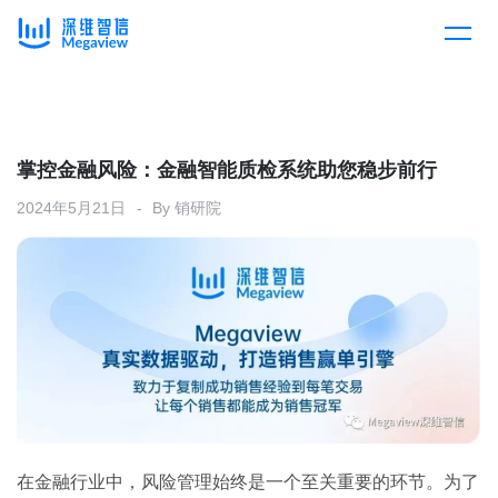
产品
Skip
to
content
解决方案
产品总览
掌控金融风险：金融智能质检系统助您稳步前行
2024年5月21日
By
销研院
客户案例
产品集成
按行业
企业服务
开放平台
下载客户端
消费医疗
定价
教育
资源中心
汽车
在金融行业中，风险管理始终是一个至关重要的环节。为了