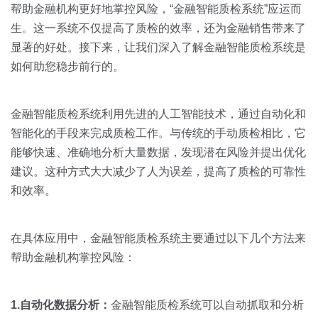
关于我们
资源中心
帮助金融机构更好地掌控风险，“金融智能质检系统”应运而
房地产
生。这一系统不仅提高了质检的效率，还为金融销售带来了
全部
金融
显著的好处。接下来，让我们深入了解金融智能质检系统是
预约演示
如何助您稳步前行的。
白皮书
按角色
销售会话智能
金融智能质检系统利用先进的人工智能技术，通过自动化和
销售人员
智能化的手段来完成质检工作。与传统的手动质检相比，它
能够快速、准确地分析大量数据，发现潜在风险并提出优化
销售管理
建议。这种方式大大减少了人为误差，提高了质检的可靠性
和效率。
按业务场景
在具体应用中，金融智能质检系统主要通过以下几个方法来
交易跟进
帮助金融机构掌控风险：
培训辅导
1.自动化数据分析：
金融智能质检系统可以自动抓取和分析