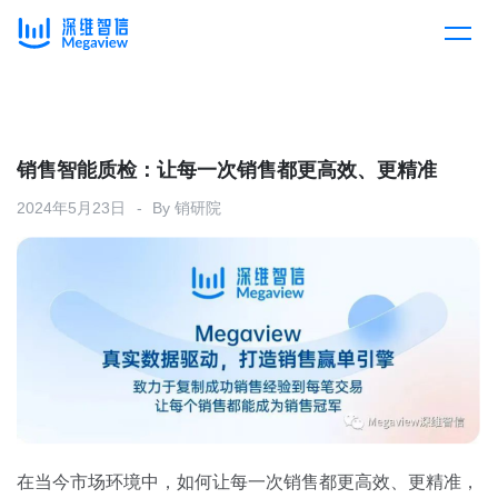
产品
Skip
to
content
解决方案
产品总览
销售智能质检：让每一次销售都更高效、更精准
2024年5月23日
By
销研院
客户案例
产品集成
按行业
企业服务
开放平台
下载客户端
消费医疗
定价
教育
资源中心
汽车
在当今市场环境中，如何让每一次销售都更高效、更精准，