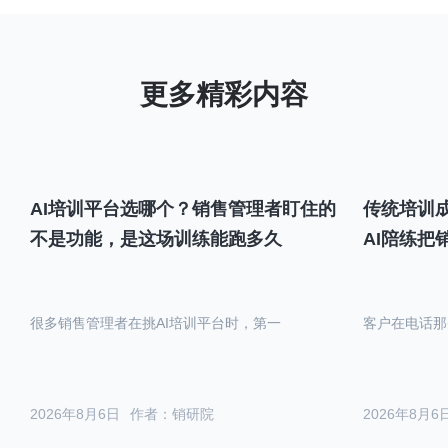
AI培训平台选哪个？销售管理者盯住的
传统培训成
不是功能，是这场训练能跑多久
AI陪练把
很多销售管理者在挑AI培训平台时，第一
客户在电话那
2026年8月6日
作者：销研院
2026年8月6