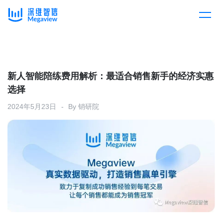
产品
Skip
to
content
解决方案
产品总览
新人智能陪练费用解析：最适合销售新手的经济实惠
选择
客户案例
产品集成
按行业
2024年5月23日
By
销研院
企业服务
开放平台
下载客户端
消费医疗
定价
教育
资源中心
汽车