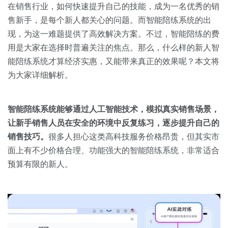
关于我们
资源中心
在销售行业，如何快速提升自己的技能，成为一名优秀的销
房地产
售新手，是每个新人都关心的问题。而智能陪练系统的出
全部
金融
现，为这一难题提供了高效解决方案。不过，智能陪练的费
预约演示
用是大家在选择时普遍关注的焦点。那么，什么样的新人智
白皮书
能陪练系统才算经济实惠，又能带来真正的效果呢？本文将
按角色
为大家详细解析。
销售会话智能
销售人员
智能陪练系统能够通过人工智能技术，模拟真实销售场景，
销售管理
让新手销售人员在安全的环境中反复练习，逐步提升自己的
销售技巧。
很多人担心这类高科技服务价格昂贵，但其实市
按业务场景
面上有不少价格合理、功能强大的智能陪练系统，非常适合
预算有限的新人。
交易跟进
培训辅导