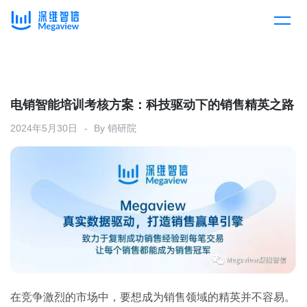
产品
Skip
to
content
解决方案
产品总览
电销智能培训考核方案：科技驱动下的销售精英之路
2024年5月30日
By
销研院
客户案例
产品集成
按行业
企业服务
开放平台
下载客户端
消费医疗
定价
教育
资源中心
汽车
在竞争激烈的市场中，要想成为销售领域的精英并不容易。