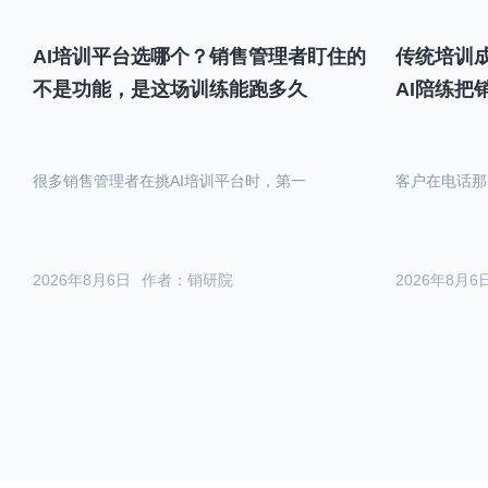
AI培训平台选哪个？销售管理者盯住的
传统培训成
不是功能，是这场训练能跑多久
AI陪练把
很多销售管理者在挑AI培训平台时，第一
客户在电话那
2026年8月6日
作者：销研院
2026年8月6