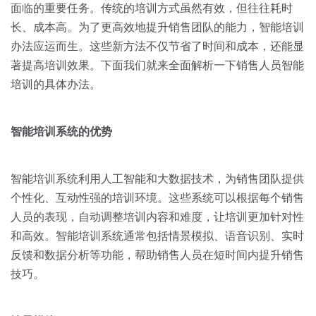
关于我们
资源中心
面临的重要任务。传统的培训方式虽然有效，但往往耗时
房地产
长、成本高。为了更高效地提升销售团队的能力，智能培训
全部
金融
办法应运而生。这些新方法不仅节省了时间和成本，还能显
预约演示
著提高培训效果。下面我们就来全面解析一下销售人员智能
白皮书
培训的具体办法。
按角色
销售会话智能
销售人员
智能培训系统的优势
销售管理
智能培训系统利用人工智能和大数据技术，为销售团队提供
个性化、互动性强的培训环境。这些系统可以根据每个销售
按业务场景
人员的表现，自动调整培训内容和难度，让培训更加针对性
和高效。智能培训系统通常包括情景模拟、语音识别、实时
交易跟进
反馈和数据分析等功能，帮助销售人员在短时间内提升销售
培训辅导
技巧。