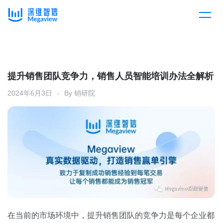
产品
Skip
to
content
解决方案
产品总览
提升销售团队竞争力，销售人员智能培训办法全解析
2024年6月3日
By
销研院
客户案例
产品集成
按行业
企业服务
开放平台
下载客户端
消费医疗
定价
教育
资源中心
汽车
在当前的市场环境中，提升销售团队的竞争力是每个企业都