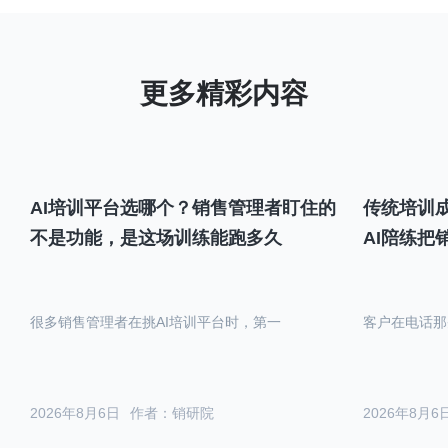
AI培训平台选哪个？销售管理者盯住的
传统培训成
不是功能，是这场训练能跑多久
AI陪练把
很多销售管理者在挑AI培训平台时，第一
客户在电话那
2026年8月6日
作者：销研院
2026年8月6