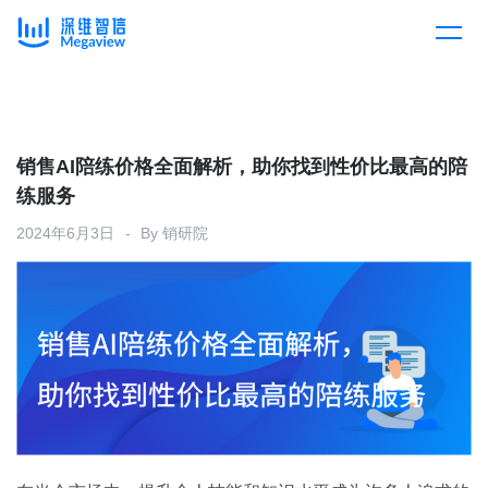
产品
Skip
to
content
解决方案
产品总览
销售AI陪练价格全面解析，助你找到性价比最高的陪
练服务
客户案例
产品集成
按行业
2024年6月3日
By
销研院
企业服务
开放平台
下载客户端
消费医疗
定价
教育
资源中心
汽车