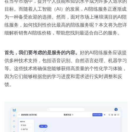
关于我们
资源中心
在当今市场中，提升个人技能和知识水平成为许多人追求的
房地产
目标。而随着人工智能（AI）的发展，AI陪练服务正逐渐成
全部
为一种备受欢迎的选择。然而，面对市场上琳琅满目的AI陪
金融
练服务，如何找到性价比最高的陪练服务呢？本文将为您详
预约演示
白皮书
细解析销售AI陪练价格，帮助您找到最适合自己的服务。
按角色
销售会话智能
销售人员
首先，我们要考虑的是服务的内容。
好的AI陪练服务应该提
供多种技术支持，包括语音识别、自然语言处理、机器学习
销售管理
等。这些技术将确保您能够获得高质量的个性化学习体验，
因为它们能够根据您的学习进度和需求进行实时调整和反
按业务场景
馈。
交易跟进
培训辅导