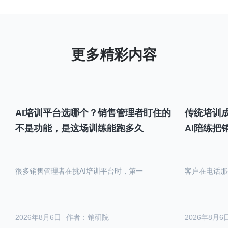
AI培训平台选哪个？销售管理者盯住的
传统培训成
不是功能，是这场训练能跑多久
AI陪练把
很多销售管理者在挑AI培训平台时，第一
客户在电话那
2026年8月6日
作者：销研院
2026年8月6