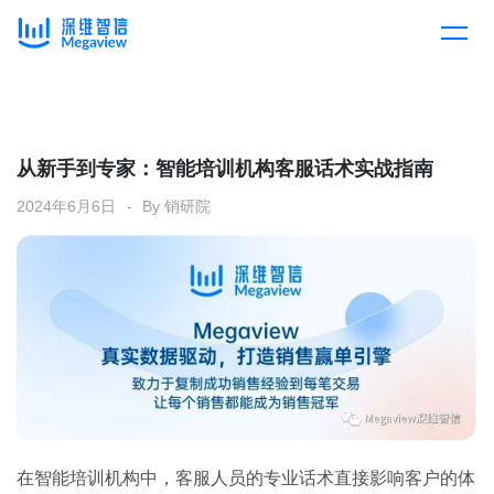
产品
Skip
to
content
解决方案
产品总览
从新手到专家：智能培训机构客服话术实战指南
2024年6月6日
By
销研院
客户案例
产品集成
按行业
企业服务
开放平台
下载客户端
消费医疗
定价
教育
资源中心
汽车
在智能培训机构中，客服人员的专业话术直接影响客户的体