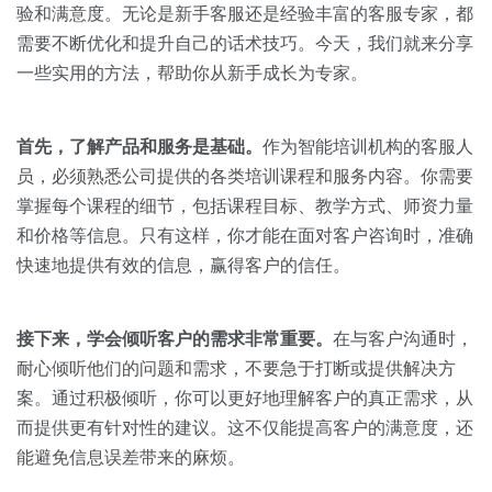
关于我们
资源中心
验和满意度。无论是新手客服还是经验丰富的客服专家，都
房地产
需要不断优化和提升自己的话术技巧。今天，我们就来分享
全部
金融
一些实用的方法，帮助你从新手成长为专家。
预约演示
白皮书
按角色
首先，了解产品和服务是基础。
作为智能培训机构的客服人
销售会话智能
员，必须熟悉公司提供的各类培训课程和服务内容。你需要
销售人员
掌握每个课程的细节，包括课程目标、教学方式、师资力量
和价格等信息。只有这样，你才能在面对客户咨询时，准确
销售管理
快速地提供有效的信息，赢得客户的信任。
按业务场景
接下来，学会倾听客户的需求非常重要。
在与客户沟通时，
耐心倾听他们的问题和需求，不要急于打断或提供解决方
交易跟进
案。通过积极倾听，你可以更好地理解客户的真正需求，从
培训辅导
而提供更有针对性的建议。这不仅能提高客户的满意度，还
能避免信息误差带来的麻烦。