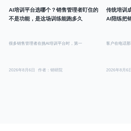
AI培训平台选哪个？销售管理者盯住的
传统培训成
不是功能，是这场训练能跑多久
AI陪练把
很多销售管理者在挑AI培训平台时，第一
客户在电话那
2026年8月6日
作者：销研院
2026年8月6