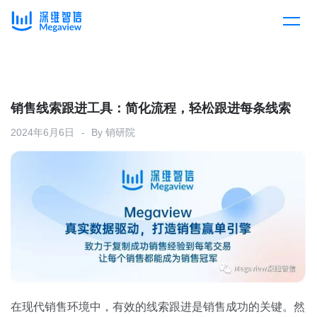
产品
Skip
to
content
解决方案
产品总览
销售线索跟进工具：简化流程，轻松跟进每条线索
2024年6月6日
By
销研院
客户案例
产品集成
按行业
企业服务
开放平台
下载客户端
消费医疗
定价
教育
资源中心
汽车
在现代销售环境中，有效的线索跟进是销售成功的关键。然