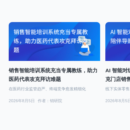
销售智能培训系统充当专属教练，助力
AI 智能
医药代表攻克拜访难题
克门店销
在医药行业监管趋严、终端竞争愈发精细化
线下实体零售
2026年8月5日
作者：销研院
2026年8月5