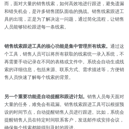
关于我们
资源中心
而，面对大量的销售线索，如何高效地进行跟进，避免遗漏
房地产
和错失机会，是许多销售团队面临的挑战。销售线索跟进工
全部
金融
具的出现，正是为了解决这一问题，通过简化流程，让销售
预约演示
人员能够轻松跟进每一条线索。
白皮书
按角色
销售会话智能
销售线索跟进工具的核心功能是集中管理所有线索。
通过这
销售人员
个工具，销售人员可以将所有获取的线索统一录入系统，不
再需要手动记录在不同的表格或文件中。系统会自动生成线
销售管理
索的详细信息，包括来源、联系方式、需求描述等，方便销
售人员快速了解每个线索的背景。
按业务场景
另一个重要功能是自动提醒和跟进计划。
销售人员每天面对
交易跟进
大量的任务，难免会有疏漏。销售线索跟进工具可以根据预
培训辅导
设的时间节点，自动提醒销售人员进行跟进。比如，系统会
提醒销售人员在特定时间联系客户，发送邮件或安排会议，
确保每个线索都能得到及时的跟进。