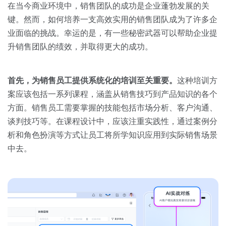
关于我们
资源中心
在当今商业环境中，销售团队的成功是企业蓬勃发展的关
房地产
键。然而，如何培养一支高效实用的销售团队成为了许多企
全部
金融
业面临的挑战。幸运的是，有一些秘密武器可以帮助企业提
预约演示
升销售团队的绩效，并取得更大的成功。
白皮书
按角色
销售会话智能
首先，为销售员工提供系统化的培训至关重要。
这种培训方
销售人员
案应该包括一系列课程，涵盖从销售技巧到产品知识的各个
方面。销售员工需要掌握的技能包括市场分析、客户沟通、
销售管理
谈判技巧等。在课程设计中，应该注重实践性，通过案例分
析和角色扮演等方式让员工将所学知识应用到实际销售场景
按业务场景
中去。
交易跟进
培训辅导