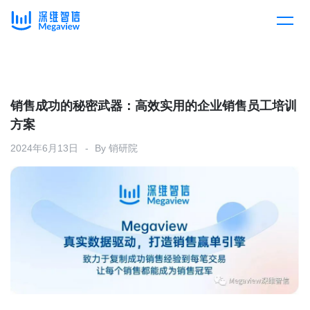
产品
Skip
to
content
解决方案
产品总览
销售成功的秘密武器：高效实用的企业销售员工培训
方案
客户案例
产品集成
按行业
2024年6月13日
By
销研院
企业服务
开放平台
下载客户端
消费医疗
定价
教育
资源中心
汽车