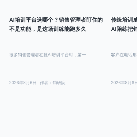
AI培训平台选哪个？销售管理者盯住的
传统培训成
不是功能，是这场训练能跑多久
AI陪练把
很多销售管理者在挑AI培训平台时，第一
客户在电话那
2026年8月6日
作者：销研院
2026年8月6