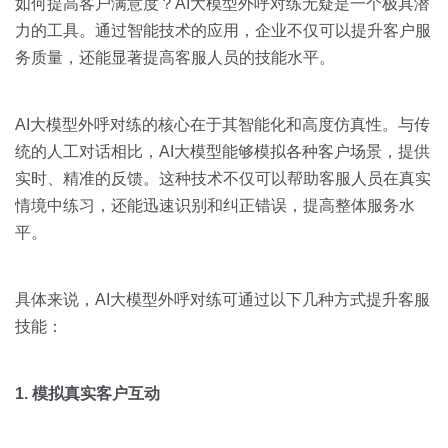
关于我们
资源中心
如何提高客户满意度？AI大模型外呼对练无疑是一个极具潜
房地产
力的工具。通过智能技术的应用，企业不仅可以提升客户服
全部
务质量，还能显著提高客服人员的技能水平。
金融
预约演示
白皮书
按角色
AI大模型外呼对练的核心在于其智能化和高度仿真性。与传
统的人工对话相比，AI大模型能够模拟各种客户场景，提供
销售会话智能
销售人员
实时、精准的反馈。这种技术不仅可以帮助客服人员在真实
情境中练习，还能迅速识别和纠正错误，提高整体服务水
销售管理
平。
按业务场景
具体来说，AI大模型外呼对练可通过以下几种方式提升客服
技能：
交易跟进
培训辅导
1. 模拟真实客户互动