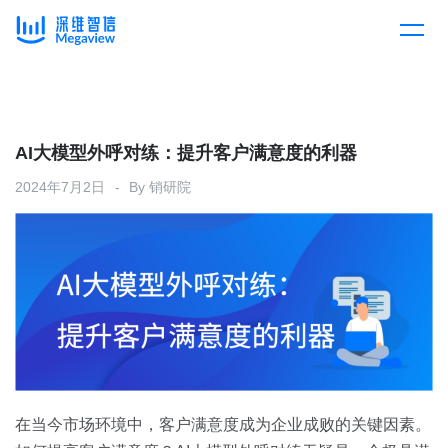
产品
Skip
to
content
解决方案
产品总览
AI大模型外呼对练：提升客户满意度的利器
2024年7月2日
By
销研院
客户案例
产品集成
按行业
企业服务
开放平台
下载客户端
消费医疗
定价
教育
资源中心
汽车
在当今市场环境中，客户满意度成为企业成败的关键因素。