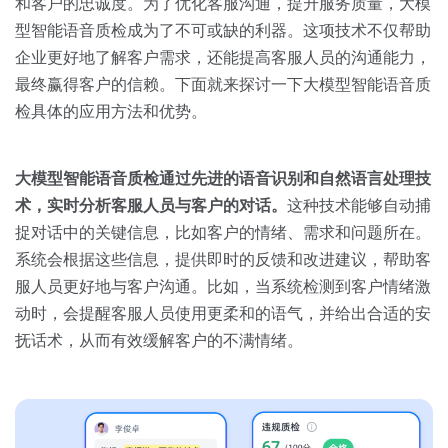
关于我们
资源中心
和客户的忠诚度。为了优化客服沟通，提升服务质量，大模
房地产
型智能语音质检成为了不可或缺的利器。这项技术不仅帮助
全部
企业更好地了解客户需求，还能提高客服人员的沟通能力，
金融
最终赢得客户的信赖。下面就来探讨一下大模型智能语音质
预约演示
白皮书
检具体的应用方法和优势。
按角色
销售会话智能
销售人员
大模型智能语音质检通过先进的语音识别和
自然语言处理
技
术，实时分析客服人员与客户的对话。
这种技术能够自动捕
销售管理
捉对话中的关键信息，比如客户的情绪、需求和问题所在。
系统会根据这些信息，提供即时的反馈和改进建议，帮助客
按业务场景
服人员更好地与客户沟通。比如，当系统检测到客户情绪激
动时，会提醒客服人员使用更柔和的语气，并给出合适的安
交易跟进
抚话术，从而有效缓解客户的不满情绪。
培训辅导