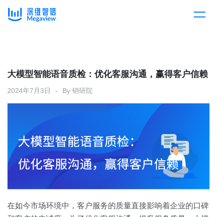
产品
Skip
to
content
解决方案
产品总览
大模型智能语音质检：优化客服沟通，赢得客户信赖
2024年7月3日
By
销研院
客户案例
产品集成
按行业
企业服务
开放平台
下载客户端
消费医疗
定价
教育
资源中心
汽车
在如今市场环境中，客户服务的质量直接影响着企业的口碑