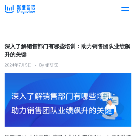
产品
Skip
to
content
解决方案
产品总览
深入了解销售部门有哪些培训：助力销售团队业绩飙
升的关键
客户案例
产品集成
按行业
2024年7月5日
By
销研院
企业服务
开放平台
下载客户端
消费医疗
定价
教育
资源中心
汽车