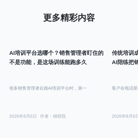
AI培训平台选哪个？销售管理者盯住的
传统培训成
不是功能，是这场训练能跑多久
AI陪练把
很多销售管理者在挑AI培训平台时，第一
客户在电话那
2026年8月6日
作者：销研院
2026年8月6