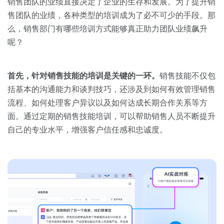
关于我们
资源中心
销售团队的业绩直接决定了企业的生存和发展。为了提升销
房地产
售团队的业绩，各种类型的培训成为了必不可少的手段。那
全部
么，销售部门有哪些培训方式能够真正助力团队业绩飙升
金融
呢？
预约演示
白皮书
按角色
首先，针对销售技能的培训是关键的一环。
销售技能不仅包
销售会话智能
销售人员
括基本的沟通能力和谈判技巧，还涉及到如何有效管理销售
流程、如何处理客户异议以及如何达成长期合作关系等方
销售管理
面。通过定期的销售技能培训，可以帮助销售人员不断提升
自己的专业水平，增强客户信任感和忠诚度。
按业务场景
交易跟进
培训辅导