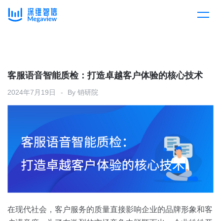
产品
Skip
to
content
解决方案
产品总览
客服语音智能质检：打造卓越客户体验的核心技术
2024年7月19日
By
销研院
客户案例
产品集成
按行业
企业服务
开放平台
下载客户端
消费医疗
定价
教育
资源中心
汽车
在现代社会，客户服务的质量直接影响企业的品牌形象和客