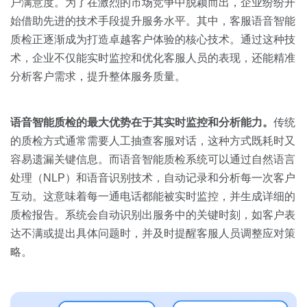
关于我们
资源中心
户满意度。为了在激烈的市场竞争中脱颖而出，企业纷纷开
房地产
始借助先进的技术手段提升服务水平。其中，客服语音智能
全部
质检正逐渐成为打造卓越客户体验的核心技术。通过这种技
金融
术，企业不仅能实时监控和优化客服人员的表现，还能精准
预约演示
白皮书
分析客户需求，提升整体服务质量。
按角色
销售会话智能
销售人员
语音智能质检的最大优势在于其实时监控和分析能力。
传统
的质检方式通常需要人工抽查客服对话，这种方式既耗时又
销售管理
容易遗漏关键信息。而语音智能质检系统可以通过自然语言
处理（NLP）和语音识别技术，自动记录和分析每一次客户
按业务场景
互动。这意味着每一通电话都能被实时监控，并生成详细的
质检报告。系统会自动识别出服务中的关键时刻，如客户表
交易跟进
达不满或提出具体问题时，并及时提醒客服人员调整应对策
略。
培训辅导