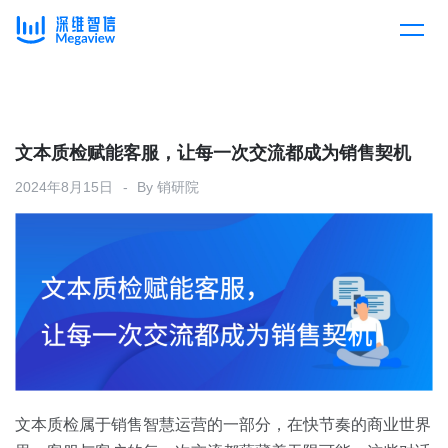
产品
Skip
to
content
解决方案
产品总览
文本质检赋能客服，让每一次交流都成为销售契机
2024年8月15日
By
销研院
客户案例
产品集成
按行业
企业服务
开放平台
下载客户端
消费医疗
定价
教育
资源中心
汽车
文本质检属于销售智慧运营的一部分，在快节奏的商业世界