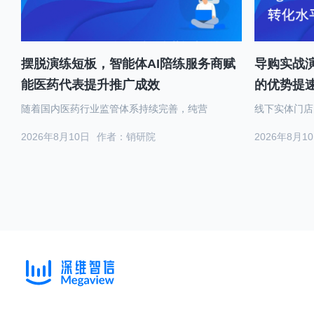
摆脱演练短板，智能体AI陪练服务商赋
导购实战演
能医药代表提升推广成效
的优势提
随着国内医药行业监管体系持续完善，纯营
线下实体门店
2026年8月10日
作者：销研院
2026年8月1