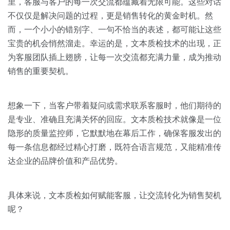
关于我们
资源中心
里，客服与客户的每一次交流都蕴藏着无限可能。这些对话
房地产
不仅仅是解决问题的过程，更是销售转化的黄金时机。然
全部
而，一个小小的错别字、一句不恰当的表述，都可能让这些
金融
宝贵的机会悄然溜走。幸运的是，文本质检技术的出现，正
预约演示
白皮书
为客服团队插上翅膀，让每一次交流都充满力量，成为推动
按角色
销售的重要契机。
销售会话智能
销售人员
想象一下，当客户带着疑问或需求联系客服时，他们期待的
销售管理
是专业、准确且充满关怀的回应。文本质检技术就像是一位
隐形的质量监控师，它默默地在幕后工作，确保客服发出的
按业务场景
每一条信息都经过精心打磨，既符合语言规范，又能精准传
达企业的品牌价值和产品优势。
交易跟进
具体来说，文本质检如何赋能客服，让交流转化为销售契机
培训辅导
呢？