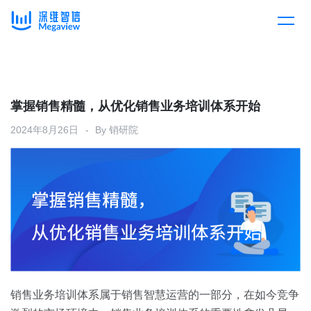
产品
Skip
to
content
解决方案
产品总览
掌握销售精髓，从优化销售业务培训体系开始
2024年8月26日
By
销研院
客户案例
产品集成
按行业
企业服务
开放平台
下载客户端
消费医疗
定价
教育
资源中心
汽车
销售业务培训体系属于销售智慧运营的一部分，在如今竞争