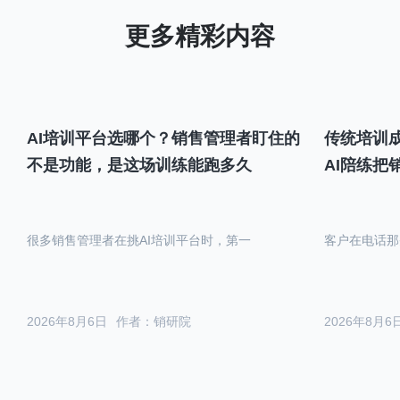
AI培训平台选哪个？销售管理者盯住的
传统培训成
不是功能，是这场训练能跑多久
AI陪练把
很多销售管理者在挑AI培训平台时，第一
客户在电话那
2026年8月6日
作者：销研院
2026年8月6