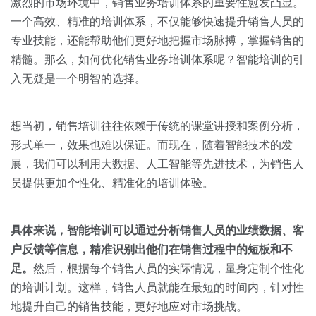
关于我们
资源中心
激烈的市场环境中，销售业务培训体系的重要性愈发凸显。
房地产
一个高效、精准的培训体系，不仅能够快速提升销售人员的
全部
专业技能，还能帮助他们更好地把握市场脉搏，掌握销售的
金融
精髓。那么，如何优化销售业务培训体系呢？智能培训的引
预约演示
白皮书
入无疑是一个明智的选择。
按角色
销售会话智能
销售人员
想当初，销售培训往往依赖于传统的课堂讲授和案例分析，
形式单一，效果也难以保证。而现在，随着智能技术的发
销售管理
展，我们可以利用大数据、人工智能等先进技术，为销售人
员提供更加个性化、精准化的培训体验。
按业务场景
具体来说，智能培训可以通过分析销售人员的业绩数据、客
交易跟进
户反馈等信息，精准识别出他们在销售过程中的短板和不
足。
然后，根据每个销售人员的实际情况，量身定制个性化
培训辅导
的培训计划。这样，销售人员就能在最短的时间内，针对性
地提升自己的销售技能，更好地应对市场挑战。