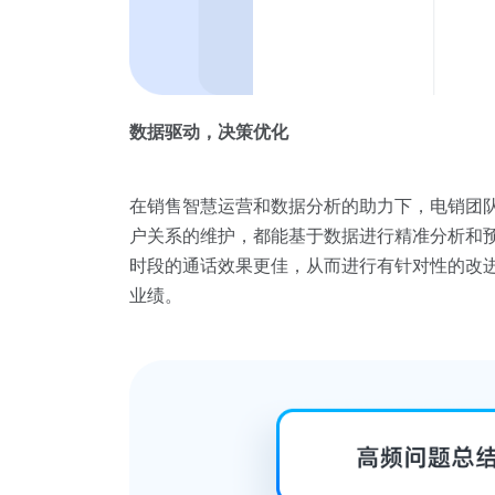
数据驱动，决策优化
在销售智慧运营和数据分析的助力下，电销团
户关系的维护，都能基于数据进行精准分析和
时段的通话效果更佳，从而进行有针对性的改
业绩。