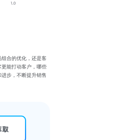
品组合的优化，还是客
术更能打动客户，哪些
和进步，不断提升销售