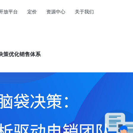
开放平台
定价
资源中心
关于我们
决策优化销售体系