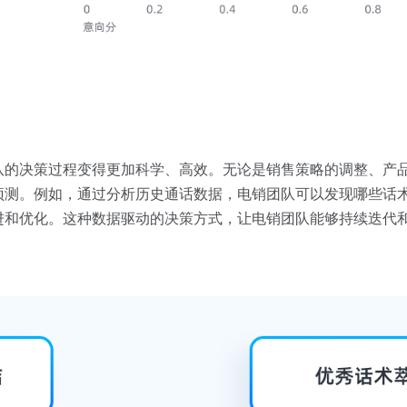
队的决策过程变得更加科学、高效。无论是销售策略的调整、产
预测。例如，通过分析历史通话数据，电销团队可以发现哪些话
进和优化。这种数据驱动的决策方式，让电销团队能够持续迭代