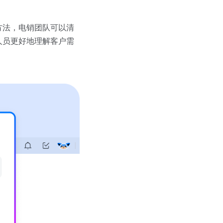
方法，电销团队可以清
人员更好地理解客户需