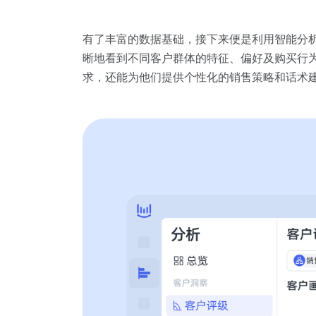
有了丰富的数据基础，接下来便是利用智能分
晰地看到不同客户群体的特征、偏好及购买行
求，还能为他们提供个性化的销售策略和话术