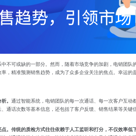
系中不可或缺的一部分。然而，随着市场竞争的加剧，电销团队
率，精准预测销售趋势，成为了众多企业关注的焦点。幸运的是
分析。
通过智能系统，电销团队的每一次通话、每一次客户互动
长、通话次数等基本信息，还包括了客户反馈、销售结果等关键
亮点。传统的质检方式往往依赖于人工监听和打分，不仅效率低