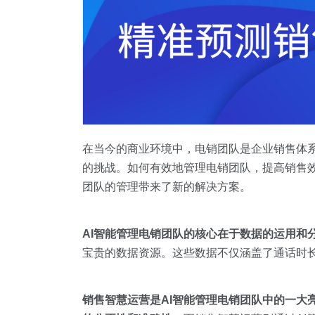
在当今的商业环境中，电销团队是企业销售体
的挑战。如何有效地管理电销团队，提高销售效
团队的管理带来了新的解决方案。
AI
智能管理电销团队的核心在于数据的运用和
宝贵的数据资源。这些数据不仅涵盖了通话时
销售智慧运营是
AI
智能管理电销团队中的一大