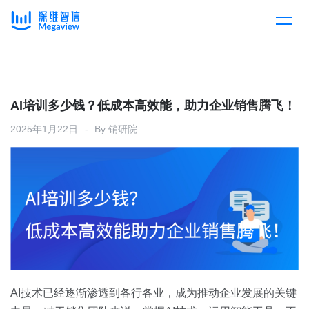
产品
Skip
to
content
解决方案
产品总览
AI培训多少钱？低成本高效能，助力企业销售腾飞！
2025年1月22日
By
销研院
客户案例
产品集成
按行业
企业服务
开放平台
下载客户端
消费医疗
定价
教育
资源中心
汽车
AI技术已经逐渐渗透到各行各业，成为推动企业发展的关键