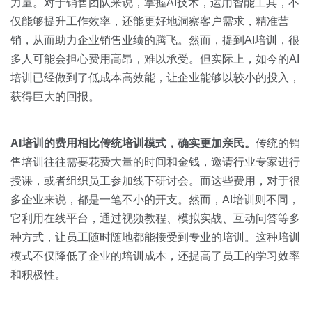
关于我们
资源中心
力量。对于销售团队来说，掌握AI技术，运用智能工具，不
房地产
仅能够提升工作效率，还能更好地洞察客户需求，精准营
全部
销，从而助力企业销售业绩的腾飞。然而，提到AI培训，很
金融
多人可能会担心费用高昂，难以承受。但实际上，如今的AI
预约演示
白皮书
培训已经做到了低成本高效能，让企业能够以较小的投入，
按角色
获得巨大的回报。
销售会话智能
销售人员
AI
培训的费用相比传统培训模式，确实更加亲民。
传统的销
销售管理
售培训往往需要花费大量的时间和金钱，邀请行业专家进行
授课，或者组织员工参加线下研讨会。而这些费用，对于很
按业务场景
多企业来说，都是一笔不小的开支。然而，AI培训则不同，
它利用在线平台，通过视频教程、模拟实战、互动问答等多
交易跟进
种方式，让员工随时随地都能接受到专业的培训。这种培训
模式不仅降低了企业的培训成本，还提高了员工的学习效率
培训辅导
和积极性。