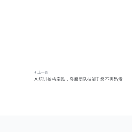
文
AI培训价格亲民，客服团队技能升级不再昂贵
章
导
航