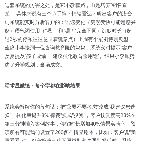
这套系统的厉害之处，是它不教套路，而是培养”销售直
觉”。具体来说有三个杀手锏：情绪雷达：听出客户的潜台
词系统能实时分析客户的：语速变化（突然变快可能是感兴
趣）语气词使用（”嗯…”和”嗯！”完全不同）沉默时长（超
过3秒的停顿往往意味着犹豫点）上周有个案例特别典型：
坐席小李接到一位咨询教育险的妈妈，系统实时提示”客户
反复提及’孩子成绩’，建议强化教育金用途”。结果小李顺势
讲了升学规划，当场成交。
话术显微镜：每个字都在影响结果
系统会拆解你的每句话：把”您要不要考虑”改成”我建议您选
择”，转化率提升8%”保费”换成”投资”，客户接受度高23%在
第三分钟插入案例故事，停留时长增加40%情景实验室：预
演所有可能我们设置了200多个情景剧本，比如：客户说”我
再看看”时，AI会扮演三种不同类型客户遇到投诉时，系统