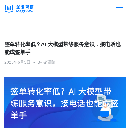
产品
Skip
to
content
解决方案
产品总览
签单转化率低？AI 大模型带练服务意识，接电话也
能成签单手
客户案例
产品集成
按行业
2025年6月3日
By
销研院
企业服务
开放平台
下载客户端
消费医疗
定价
教育
资源中心
汽车