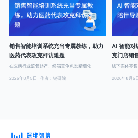
销售智能培训系统充当专属教练，助力
AI 智能
医药代表攻克拜访难题
克门店销
在医药行业监管趋严、终端竞争愈发精细化
线下实体零售
2026年8月5日
作者：销研院
2026年8月5