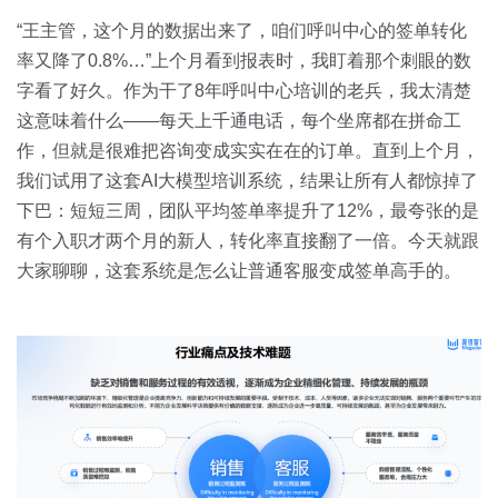
关于我们
资源中心
房地产
“王主管，这个月的数据出来了，咱们呼叫中心的签单转化
率又降了0.8%…”上个月看到报表时，我盯着那个刺眼的数
全部
金融
字看了好久。作为干了8年呼叫中心培训的老兵，我太清楚
预约演示
白皮书
这意味着什么——每天上千通电话，每个坐席都在拼命工
按角色
作，但就是很难把咨询变成实实在在的订单。直到上个月，
销售会话智能
我们试用了这套AI大模型培训系统，结果让所有人都惊掉了
销售人员
下巴：短短三周，团队平均签单率提升了12%，最夸张的是
有个入职才两个月的新人，转化率直接翻了一倍。今天就跟
销售管理
大家聊聊，这套系统是怎么让普通客服变成签单高手的。
按业务场景
交易跟进
培训辅导