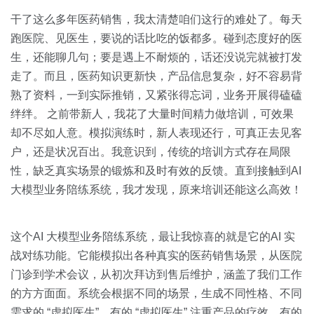
关于我们
资源中心
房地产
干了这么多年医药销售，我太清楚咱们这行的难处了。每天
跑医院、见医生，要说的话比吃的饭都多。碰到态度好的医
全部
金融
生，还能聊几句；要是遇上不耐烦的，话还没说完就被打发
预约演示
白皮书
走了。而且，医药知识更新快，产品信息复杂，好不容易背
按角色
熟了资料，一到实际推销，又紧张得忘词，业务开展得磕磕
销售会话智能
绊绊。 之前带新人，我花了大量时间精力做培训，可效果
销售人员
却不尽如人意。模拟演练时，新人表现还行，可真正去见客
户，还是状况百出。我意识到，传统的培训方式存在局限
销售管理
性，缺乏真实场景的锻炼和及时有效的反馈。直到接触到AI
大模型业务陪练系统，我才发现，原来培训还能这么高效！
按业务场景
交易跟进
这个AI 大模型业务陪练系统，最让我惊喜的就是它的AI 实
战对练功能。它能模拟出各种真实的医药销售场景，从医院
培训辅导
门诊到学术会议，从初次拜访到售后维护，涵盖了我们工作
的方方面面。系统会根据不同的场景，生成不同性格、不同
需求的 “虚拟医生”。有的 “虚拟医生” 注重产品的疗效，有的