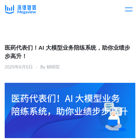
产品
Skip
to
content
解决方案
产品总览
医药代表们！AI 大模型业务陪练系统，助你业绩步
步高升！
客户案例
产品集成
按行业
2025年6月5日
By
销研院
企业服务
开放平台
下载客户端
消费医疗
定价
教育
资源中心
汽车