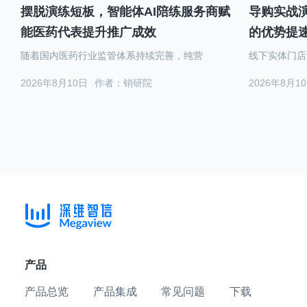
摆脱演练短板，智能体AI陪练服务商赋
导购实战演
能医药代表提升推广成效
的优势提
随着国内医药行业监管体系持续完善，纯营
线下实体门店
2026年8月10日
作者：销研院
2026年8月1
产品
产品总览
产品集成
常见问题
下载