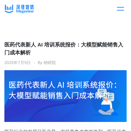
产品
Skip
to
content
解决方案
产品总览
医药代表新人 AI 培训系统报价：大模型赋能销售入
门成本解析
客户案例
产品集成
按行业
2025年7月9日
By
销研院
企业服务
开放平台
下载客户端
消费医疗
定价
教育
资源中心
汽车