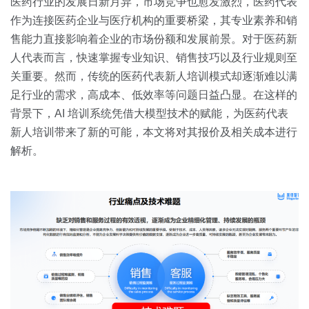
关于我们
资源中心
医药行业的发展日新月异，市场竞争也愈发激烈，医药代表
房地产
作为连接医药企业与医疗机构的重要桥梁，其专业素养和销
全部
售能力直接影响着企业的市场份额和发展前景。对于医药新
金融
人代表而言，快速掌握专业知识、销售技巧以及行业规则至
预约演示
白皮书
关重要。然而，传统的医药代表新人培训模式却逐渐难以满
按角色
足行业的需求，高成本、低效率等问题日益凸显。在这样的
销售会话智能
背景下，AI 培训系统凭借大模型技术的赋能，为医药代表
销售人员
新人培训带来了新的可能，本文将对其报价及相关成本进行
解析。
销售管理
按业务场景
交易跟进
培训辅导