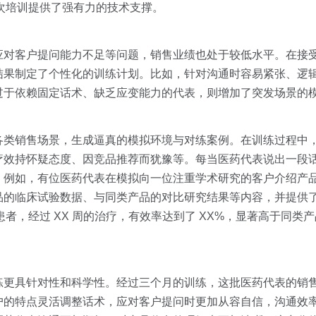
为这次培训提供了强有力的技术支撑。
应对客户提问能力不足等问题，销售业绩也处于较低水平。在接
结果制定了个性化的训练计划。比如，针对沟通时容易紧张、逻
过于依赖固定话术、缺乏应变能力的代表，则增加了突发场景的
各类销售场景，生成逼真的模拟环境与对练案例。在训练过程中
疗效持怀疑态度、因竞品推荐而犹豫等。每当医药代表说出一段
。例如，有位医药代表在模拟向一位注重学术研究的客户介绍产
品的临床试验数据、与同类产品的对比研究结果等内容，并提供
患者，经过 XX 周的治疗，有效率达到了 XX%，显著高于同类产
练更具针对性和科学性。经过三个月的训练，这批医药代表的销
户的特点灵活调整话术，应对客户提问时更加从容自信，沟通效