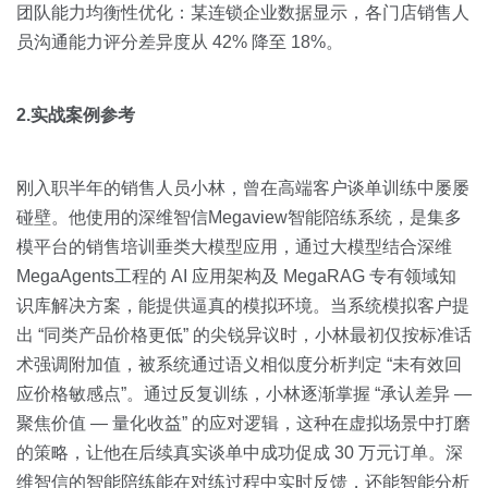
团队能力均衡性优化：某连锁企业数据显示，各门店销售人
员沟通能力评分差异度从 42% 降至 18%。
2.实战案例参考
刚入职半年的销售人员小林，曾在高端客户谈单训练中屡屡
碰壁。他使用的深维智信Megaview智能陪练系统，是集多
模平台的销售培训垂类大模型应用，通过大模型结合深维
MegaAgents工程的 AI 应用架构及 MegaRAG 专有领域知
识库解决方案，能提供逼真的模拟环境。当系统模拟客户提
出 “同类产品价格更低” 的尖锐异议时，小林最初仅按标准话
术强调附加值，被系统通过语义相似度分析判定 “未有效回
应价格敏感点”。通过反复训练，小林逐渐掌握 “承认差异 —
聚焦价值 — 量化收益” 的应对逻辑，这种在虚拟场景中打磨
的策略，让他在后续真实谈单中成功促成 30 万元订单。深
维智信的智能陪练能在对练过程中实时反馈，还能智能分析