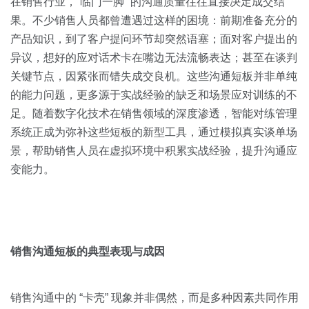
关于我们
资源中心
在销售行业，“临门一脚” 的沟通质量往往直接决定成交结
房地产
果。不少销售人员都曾遭遇过这样的困境：前期准备充分的
全部
产品知识，到了客户提问环节却突然语塞；面对客户提出的
金融
异议，想好的应对话术卡在嘴边无法流畅表达；甚至在谈判
预约演示
白皮书
关键节点，因紧张而错失成交良机。这些沟通短板并非单纯
按角色
的能力问题，更多源于实战经验的缺乏和场景应对训练的不
销售会话智能
足。随着数字化技术在销售领域的深度渗透，智能对练管理
销售人员
系统正成为弥补这些短板的新型工具，通过模拟真实谈单场
景，帮助销售人员在虚拟环境中积累实战经验，提升沟通应
销售管理
变能力。
按业务场景
交易跟进
销售沟通短板的典型表现与成因
培训辅导
销售沟通中的 “卡壳” 现象并非偶然，而是多种因素共同作用