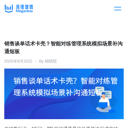
产品
Skip
to
content
解决方案
产品总览
销售谈单话术卡壳？智能对练管理系统模拟场景补沟
通短板
客户案例
产品集成
按行业
2025年8月20日
By
销研院
企业服务
开放平台
下载客户端
消费医疗
定价
教育
资源中心
汽车