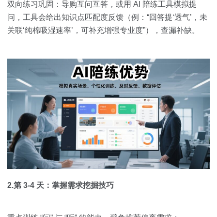
双向练习巩固：导购互问互答，或用 AI 陪练工具模拟提
问，工具会给出知识点匹配度反馈（例：“回答提‘透气’，未
关联‘纯棉吸湿速率’，可补充增强专业度”），查漏补缺。
2.第 3-4 天：掌握需求挖掘技巧