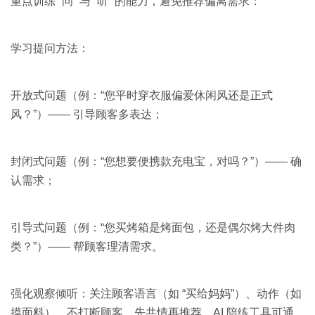
重点训练 “问” 与 “听” 的能力，避免推荐偏离需求：
学习提问方法：
开放式问题（例：“您平时穿衣服偏爱休闲风还是正式
风？”）—— 引导顾客多表达；
封闭式问题（例：“您想要便携款充电宝，对吗？”）—— 确
认需求；
引导式问题（例：“您买烤箱是烤面包，还是偶尔烤大件肉
类？”）—— 帮顾客理清需求。
强化观察倾听：关注顾客语言（如 “买给妈妈”）、动作（如
摸面料），不打断顾客，先共情再推荐。AI 陪练工具可通