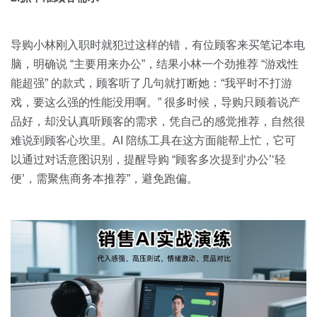
导购小林刚入职时就犯过这样的错，有位顾客来买笔记本电
脑，明确说 “主要用来办公”，结果小林一个劲推荐 “游戏性
能超强” 的款式，顾客听了几句就打断她：“我平时不打游
戏，要这么强的性能没用啊。” 很多时候，导购只顾着说产
品好，却没认真听顾客的需求，凭自己的感觉推荐，自然很
难说到顾客心坎里。AI 陪练工具在这方面能帮上忙，它可
以通过对话意图识别，提醒导购 “顾客多次提到‘办公’‘轻
便’，需聚焦商务本推荐”，避免跑偏。