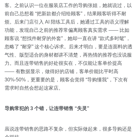
客。之前认识一位在服装店工作的导购张姐，她就说过，以
前自己总想着 “把新款都介绍给顾客”，结果顾客听得不耐
烦。后来门店引入 AI 陪练工具后，她通过工具的语义理解
功能，发现自己之前的推荐常偏离顾客真实需求 —— 比如
顾客说 “想找件耐穿的外套”，她却一直在讲 “款式多时髦”，
忽略了 “耐穿” 这个核心诉求。后来才明白，要是连面料的透
气性、版型适合的身材都讲不清楚，再热情的推荐也没说服
力。而且连带销售的好处很实在，不仅能让客单价提高
—— 有数据显示，做得好的店铺，客单价能比平时高
30%-50%，更重要的是，顾客会觉得 “导购懂我”，下次有
需求时自然会想起这家店。
导购常犯的 3 个错，让连带销售 “失灵”
虽说连带销售的思路不复杂，但实际做起来，很多导购还是