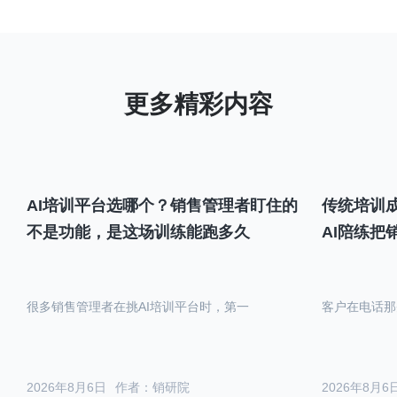
AI培训平台选哪个？销售管理者盯住的
传统培训成
不是功能，是这场训练能跑多久
AI陪练把
很多销售管理者在挑AI培训平台时，第一
客户在电话那
2026年8月6日
作者：销研院
2026年8月6