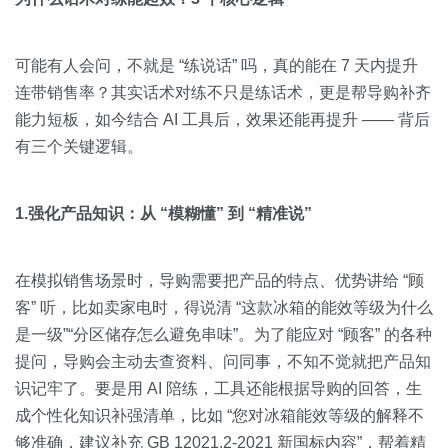
可能有人会问，不就是 “练说话” 吗，真的能在 7 天内提升
连带销售率？其实话术对练不只是练话术，更是帮导购补齐
能力短板，如今结合 AI 工具后，效果还能再提升 —— 背后
有三个关键逻辑。
1.强化产品知识：从 “模糊懂” 到 “精准说”
在模拟销售场景时，导购需要把产品的特点、优势讲给 “顾
客” 听，比如卖家电时，得说清 “这款冰箱的能效等级为什么
是一级”“分区储存怎么避免串味”。为了能应对 “顾客” 的各种
提问，导购会主动去查资料、问同事，不知不觉就把产品知
识记牢了。要是用 AI 陪练，工具还能根据导购的回答，生
成个性化知识补强清单，比如 “您对冰箱能效等级的解释不
够准确，建议补充 GB 12021.2-2021 新国标内容”，帮着精