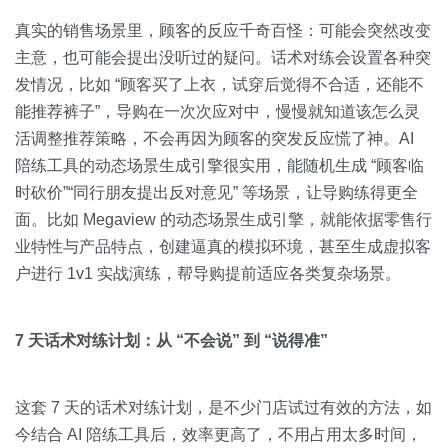
真实的销售场景里，顾客的反应千奇百怪：可能会突然改变
主意，也可能会提出没听过的疑问。话术对练会设置各种突
发情况，比如 “顾客买了上衣，试穿后觉得不合适，还能不
能推荐裤子”，导购在一次次应对中，慢慢就知道该怎么灵
活调整推荐策略，不会再因为顾客的突发反应慌了神。AI
陪练工具的动态场景生成引擎很实用，能随机生成 “顾客临
时砍价”“同行朋友提出反对意见” 等场景，让导购练得更全
面。比如 Megaview 的动态场景生成引擎，就能依据零售行
业特性与产品特点，创建逼真的模拟环境，甚至生成虚拟客
户进行 1v1 实战演练，帮导购提前适应各类复杂场景。
7 天话术对练计划：从 “不会说” 到 “说得准”
这套 7 天的话术对练计划，是不少门店试过有效的方法，如
今结合 AI 陪练工具后，效率更高了，不用占用太多时间，