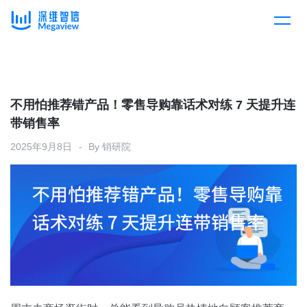
产品
Skip
to
content
解决方案
产品总览
不用怕推荐错产品！零售导购靠话术对练 7 天提升连
带销售率
客户案例
产品集成
按行业
2025年9月8日
By
销研院
企业服务
开放平台
下载客户端
消费医疗
定价
教育
资源中心
汽车