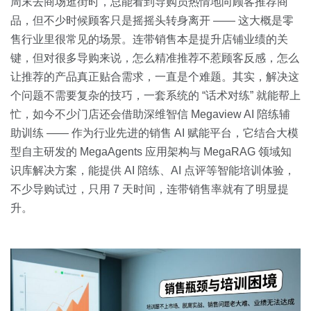
关于我们
资源中心
周末去商场逛街时，总能看到导购员热情地向顾客推荐商
房地产
品，但不少时候顾客只是摇摇头转身离开 —— 这大概是零
全部
售行业里很常见的场景。连带销售本是提升店铺业绩的关
金融
键，但对很多导购来说，怎么精准推荐不惹顾客反感，怎么
预约演示
白皮书
让推荐的产品真正贴合需求，一直是个难题。其实，解决这
按角色
个问题不需要复杂的技巧，一套系统的 “话术对练” 就能帮上
销售会话智能
忙，如今不少门店还会借助深维智信 Megaview AI 陪练辅
销售人员
助训练 —— 作为行业先进的销售 AI 赋能平台，它结合大模
型自主研发的 MegaAgents 应用架构与 MegaRAG 领域知
销售管理
识库解决方案，能提供 AI 陪练、AI 点评等智能培训体验，
不少导购试过，只用 7 天时间，连带销售率就有了明显提
按业务场景
升。
交易跟进
培训辅导