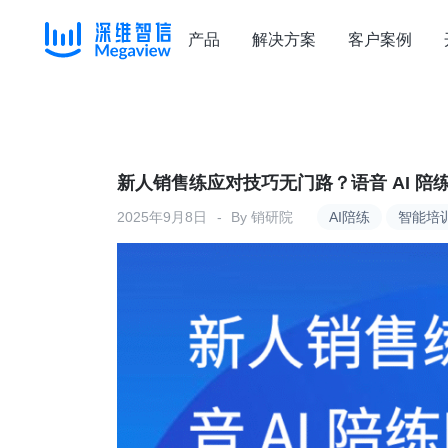
产品
解决方案
客户案例
Skip
to
content
新人销售练应对技巧无门路？语音 AI 陪
2025年9月8日
By
销研院
AI陪练
智能培