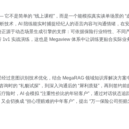
— 它不是简单的 “线上课程”，而是一个能模拟真实谈单场景的 
感分析技术，AI 陪练能实时捕捉经纪人的语言内容与沟通情绪，在
势正源于动态场景生成引擎的支撑：可依据保险行业特性、不同
v1 实战演练，这也是 Megaview 体系中让训练更贴合实际
过意图识别技术优化，结合 MegaRAG 领域知识库解决方
询时的 “礼貌试探”，到深入沟通后的 “犀利质疑”，再到签约前的
险时，AI 会模拟 “注重性价比的年轻客户”，通过对话状态追踪
又会切换成 “担心理赔难的中年客户”，提出 “万一保险公司拒赔