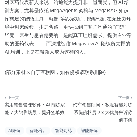
对医药代表新人来说，沟通能力提升非一蹴而就，但 AI 培
训方案，尤其是依托 MegaAgents 架构与 MegaRAG 知识
库构建的智能工具，就像 “实战教练”，能帮他们在无压力环
境中积累经验、少走弯路，更快找到与客户沟通的 “门道”。
毕竟，医生与患者需要的，是能真正理解需求、提供专业帮
助的医药代表 —— 而深维智信 Megaview AI 陪练所支撑的
AI 培训，正是在帮新人成为这样的人。
(部分素材来自于互联网，如有侵权请联系删除)
文
实用销售管理软件：AI 陪练赋
汽车销售顾问：客服智能对练
章
能 7 大销售场景，提升签单效
系统价格贵？3 大优势告诉你
值不值
导
AI陪练
智能培训
智能对练
智能陪练
航