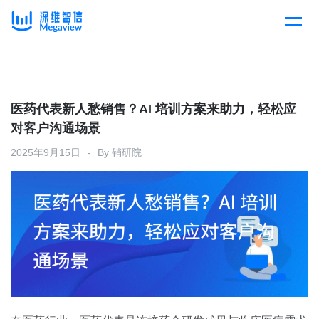
产品
Skip
to
content
解决方案
产品总览
医药代表新人愁销售？AI 培训方案来助力，轻松应
对客户沟通场景
客户案例
产品集成
按行业
2025年9月15日
By
销研院
企业服务
开放平台
下载客户端
消费医疗
定价
教育
资源中心
汽车