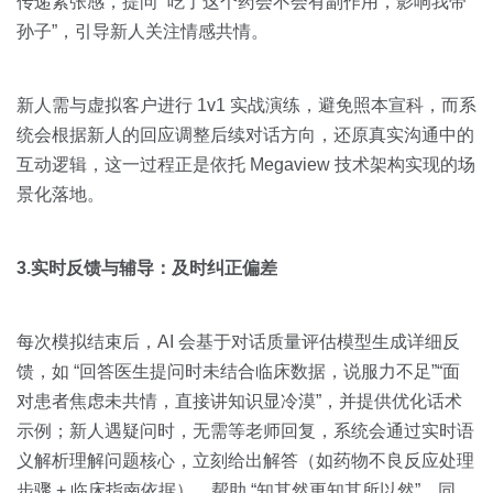
传递紧张感，提问 “吃了这个药会不会有副作用，影响我带
孙子”，引导新人关注情感共情。
新人需与虚拟客户进行 1v1 实战演练，避免照本宣科，而系
统会根据新人的回应调整后续对话方向，还原真实沟通中的
互动逻辑，这一过程正是依托 Megaview 技术架构实现的场
景化落地。
3.实时反馈与辅导：及时纠正偏差
每次模拟结束后，AI 会基于对话质量评估模型生成详细反
馈，如 “回答医生提问时未结合临床数据，说服力不足”“面
对患者焦虑未共情，直接讲知识显冷漠”，并提供优化话术
示例；新人遇疑问时，无需等老师回复，系统会通过实时语
义解析理解问题核心，立刻给出解答（如药物不良反应处理
步骤 + 临床指南依据），帮助 “知其然更知其所以然”。同