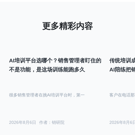
AI培训平台选哪个？销售管理者盯住的
传统培训成
不是功能，是这场训练能跑多久
AI陪练把
很多销售管理者在挑AI培训平台时，第一
客户在电话那
2026年8月6日
作者：销研院
2026年8月6