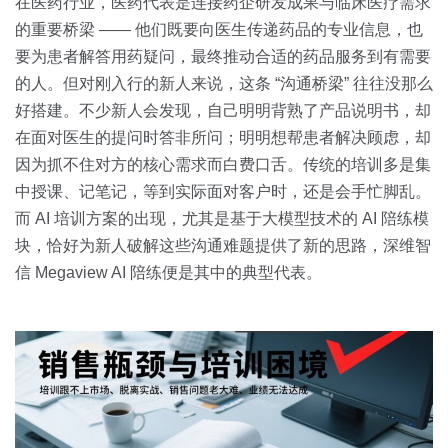
关于我们
资源中心
在医药行业，医药代表是连接药企研发成果与临床医疗需求
房地产
的重要桥梁 —— 他们既要向医生传递药品的专业信息，也
全部
要为患者解答用药疑问，最终推动合适的药品服务到有需要
金融
的人。但对刚入行的新人来说，这条 “沟通桥梁” 往往没那么
预约演示
白皮书
好搭建。不少新人会发现，自己明明背熟了产品说明书，却
按角色
在面对医生的提问时答非所问；明明想帮患者解决顾虑，却
销售会话智能
因为抓不住对方的核心需求而白费口舌。传统的培训多是集
销售人员
中授课、记笔记，等到实际面对客户时，还是会手忙脚乱。
而 AI 培训方案的出现，尤其是基于大模型技术的 AI 陪练模
销售管理
块，恰好为新人破解这些沟通难题提供了新的思路，深维智
信 Megaview AI 陪练便是其中的典型代表。
按业务场景
交易跟进
培训辅导