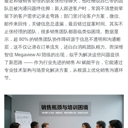
关于我们
资源中心
最近和做销售管理的朋友张经理聊天，他吐槽说自己带的团
房地产
队总被沟通问题绊住脚：新人跟进客户时，常因不清楚前辈
全部
留下的客户需求记录走弯路；部门里讨论客户方案，微信、
金融
邮件来回传，关键信息总遗漏，最后错过提案时间。其实不
预约演示
白皮书
止张经理的团队，很多销售团队都面临类似困境。数据显
按角色
示，超 80% 的销售团队协作障碍源于信息不透明和沟通断
销售会话智能
层，这不仅让潜在订单流失，还白白消耗团队精力。而深维
销售人员
智信 Megaview AI 陪练的出现，似乎为解决这些问题提供
了新思路 —— 作为行业先进的销售 AI 赋能平台，它能通过
销售管理
专业技术架构与场景化解决方案，从根源上优化销售沟通环
节。
按业务场景
交易跟进
培训辅导