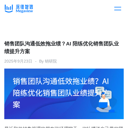
产品
Skip
to
content
解决方案
产品总览
销售团队沟通低效拖业绩？AI 陪练优化销售团队业
绩提升方案
客户案例
产品集成
按行业
2025年9月23日
By
销研院
企业服务
开放平台
下载客户端
消费医疗
定价
教育
资源中心
汽车