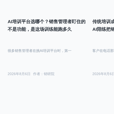
AI培训平台选哪个？销售管理者盯住的
传统培训成
不是功能，是这场训练能跑多久
AI陪练把
很多销售管理者在挑AI培训平台时，第一
客户在电话那
2026年8月6日
作者：销研院
2026年8月6