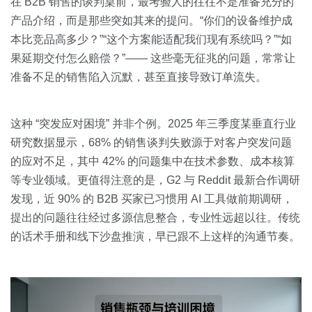
关于我们
资源中心
在 B2B 销售的谈判桌前，最考验人的往往不是准备充分的
房地产
产品介绍，而是那些突如其来的提问。“你们的设备维护成
全部
本比竞品高多少？”“这个方案能适配我们现有系统吗？”“如
金融
果延期交付怎么赔偿？”—— 这些毫无征兆的问题，常常让
预约演示
白皮书
准备不足的销售陷入沉默，甚至直接导致订单流失。
按角色
销售会话智能
销售人员
这种 “突发应对困境” 并非个例。2025 年三季度某垂直行业
研究数据显示，68% 的销售谈判失败源于对客户突发问题
销售管理
的应对不足，其中 42% 的问题集中在技术参数、成本核算
等专业领域。更值得注意的是，G2 与 Reddit 最新合作调研
按业务场景
发现，近 90% 的 B2B 买家已习惯用 AI 工具做前期调研，
提出的问题往往经过多源信息整合，专业性远超以往。传统
交易跟进
的话术手册和线下沙盘推演，早已跟不上这样的沟通节奏。
培训辅导