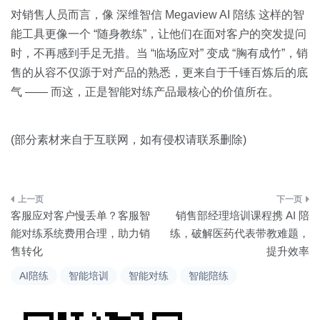
对销售人员而言，像 深维智信 Megaview AI 陪练 这样的智
能工具更像一个 “随身教练”，让他们在面对客户的突发提问
时，不再感到手足无措。当 “临场应对” 变成 “胸有成竹”，销
售的从容不仅源于对产品的熟悉，更来自于千锤百炼后的底
气 —— 而这，正是智能对练产品最核心的价值所在。
(部分素材来自于互联网，如有侵权请联系删除)
文
客服应对客户慢丢单？客服智
销售部经理培训课程携 AI 陪
章
能对练系统费用合理，助力销
练，破解医药代表带教难题，
售转化
提升效率
导
AI陪练
智能培训
智能对练
智能陪练
航