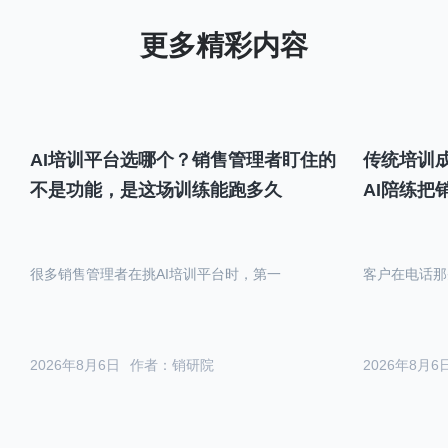
AI培训平台选哪个？销售管理者盯住的
传统培训成
不是功能，是这场训练能跑多久
AI陪练把
很多销售管理者在挑AI培训平台时，第一
客户在电话那
2026年8月6日
作者：销研院
2026年8月6