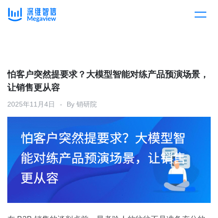
产品
Skip
to
content
解决方案
产品总览
怕客户突然提要求？大模型智能对练产品预演场景，
让销售更从容
客户案例
产品集成
按行业
2025年11月4日
By
销研院
企业服务
开放平台
下载客户端
消费医疗
定价
教育
资源中心
汽车