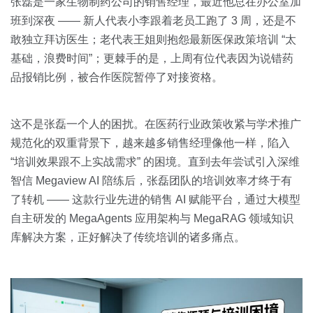
关于我们
资源中心
张磊是一家生物制药公司的销售经理，最近他总在办公室加
房地产
班到深夜 —— 新人代表小李跟着老员工跑了 3 周，还是不
全部
敢独立拜访医生；老代表王姐则抱怨最新医保政策培训 “太
金融
基础，浪费时间”；更棘手的是，上周有位代表因为说错药
预约演示
白皮书
品报销比例，被合作医院暂停了对接资格。
按角色
销售会话智能
销售人员
这不是张磊一个人的困扰。在医药行业政策收紧与学术推广
规范化的双重背景下，越来越多销售经理像他一样，陷入
销售管理
“培训效果跟不上实战需求” 的困境。直到去年尝试引入深维
智信 Megaview AI 陪练后，张磊团队的培训效率才终于有
按业务场景
了转机 —— 这款行业先进的销售 AI 赋能平台，通过大模型
自主研发的 MegaAgents 应用架构与 MegaRAG 领域知识
交易跟进
库解决方案，正好解决了传统培训的诸多痛点。
培训辅导