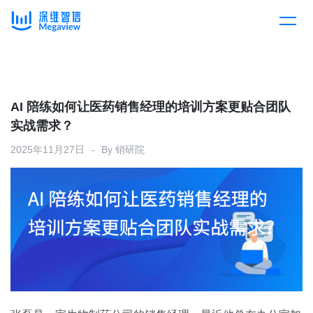
产品
Skip
to
content
解决方案
产品总览
AI 陪练如何让医药销售经理的培训方案更贴合团队
实战需求？
客户案例
产品集成
按行业
2025年11月27日
By
销研院
企业服务
开放平台
下载客户端
消费医疗
定价
教育
资源中心
汽车