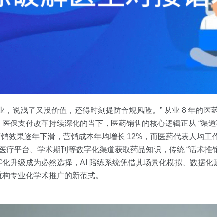
，说浅了又没价值，还得时刻提防合规风险。” 从业 8 年的医
保支付改革持续深化的当下，医药销售的核心逻辑正从 “渠道驱动
统营销效果逐年下滑，营销成本年均增长 12%，而医药代表人均
专业医疗平台、学术期刊等数字化渠道获取药品知识，传统 “话术推
化升级成为必然选择，AI 陪练系统凭借其场景化模拟、数据化
重构专业化学术推广的新范式。