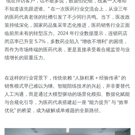
关于我们
资源中心
“现在拜访客户，话不敢多说，数据怕记错，线索一大堆却
房地产
不知道该先跟进谁。” 在一次医药行业交流会上，从业三年
全部
的医药代表老张的吐槽引发了不少同行共鸣。当下，医改政
金融
策持续深化，国家药品集采常态化推进，医药销售行业正面
预约演示
白皮书
临前所未有的转型压力。2024 年行业数据显示，连锁药店
按角色
闭店率已升至 5.7%，多数药企陷入 “增收不增利” 的困境，
销售会话智能
而作为市场终端的医药代表，更是直接承受着合规监管与业
销售人员
绩增长的双重压力。
销售管理
在这样的行业背景下，传统依赖 “人脉积累 + 经验传承” 的
按业务场景
销售模式早已难以为继。智能陪练技术的兴起，并非要替代
人工沟通，而是通过大模型驱动的场景化模拟、数据化赋能
交易跟进
与合规化引导，为医药代表搭建起一座 “能力提升” 与 “效率
优化” 的桥梁，成为破解成单难题的全新路径。
培训辅导