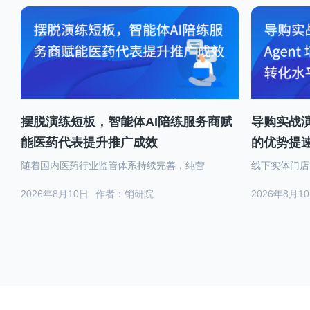
摆脱演练短板，智能体AI陪练服务商赋
导购实战演
能医药代表提升推广成效
的优势提
随着国内医药行业监管体系持续完善，纯营
线下实体门店
2026年8月10日
作者：销研院
2026年8月1