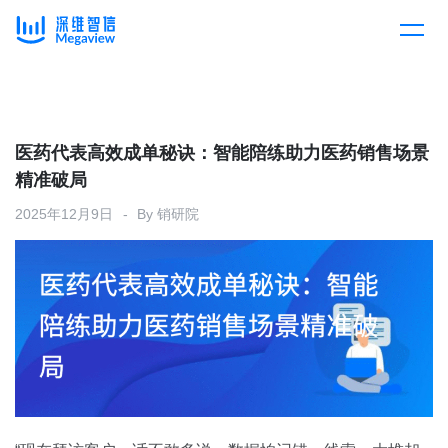
产品
Skip
to
content
解决方案
产品总览
医药代表高效成单秘诀：智能陪练助力医药销售场景
精准破局
客户案例
产品集成
按行业
2025年12月9日
By
销研院
企业服务
开放平台
下载客户端
消费医疗
定价
教育
资源中心
汽车