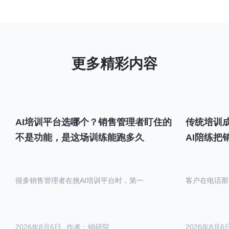
AI培训平台选哪个？销售管理者盯住的
传统培训成
不是功能，是这场训练能跑多久
AI陪练把
很多销售管理者在挑AI培训平台时，第一
客户在电话那
2026年8月6日
作者：销研院
2026年8月6