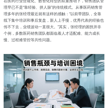
关于我们
资源中心
在医药行业合规化、数智化转型的双重推动下，销售团队管
房地产
理早已不是“靠经验、拼人脉”的传统模式。从事医药销售管
全部
理多年的张经理最近就有这样的感触：“以前带团队，全靠
金融
线下集中培训和事后复盘，新人上手慢，优秀代表的经验也
预约演示
白皮书
传不下去，业绩波动一直很大。”其实，张经理的困扰并非
按角色
个例，多数医药销售团队都面临着人才适配难、能力成长
销售会话智能
慢、过程难管控等共性问题。
销售人员
销售管理
按业务场景
交易跟进
培训辅导