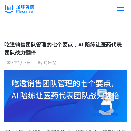
产品
Skip
to
content
解决方案
产品总览
吃透销售团队管理的七个要点，AI 陪练让医药代表
团队战力翻倍
客户案例
产品集成
按行业
2026年1月7日
By
销研院
企业服务
开放平台
下载客户端
消费医疗
定价
教育
资源中心
汽车