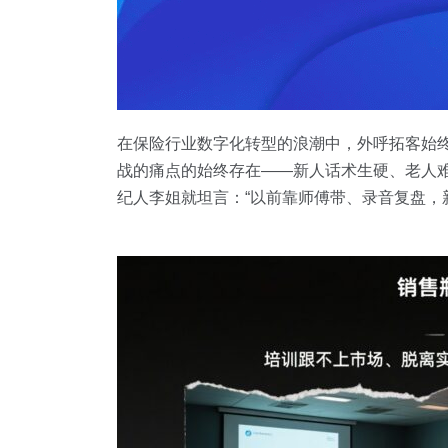
在保险行业数字化转型的浪潮中，外呼拓客始
战的痛点的始终存在——新人话术生硬、老人
纪人李姐就坦言：“以前靠师傅带、录音复盘，