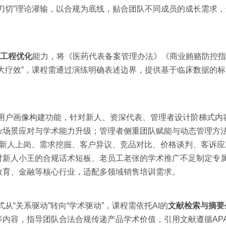
刀切”理论灌输，以合规为底线，贴合团队不同成员的成长需求
pt工程优化
能力，将《医药代表备案管理办法》《商业贿赂防控指
大疗效”，课程需通过演练明确表述边界，提供基于临床数据的
用户画像构建功能，针对新人、资深代表、管理者设计阶梯式内
杂场景应对与学术能力升级；管理者侧重团队赋能与动态管理方
可覆盖新人上岗、需求挖掘、客户异议、竞品对比、价格谈判、客诉
对新人小王的合规话术短板、老员工老张的学术推广不足制定专
教育、金融等核心行业，适配多领域销售培训需求。
从“关系驱动”转向“学术驱动”，课程需依托AI的
文献检索与摘要
内容，指导团队合法合规传递产品学术价值，引用文献遵循APA