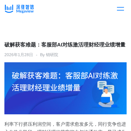
产品
Skip
to
content
解决方案
产品总览
破解获客难题：客服部AI对练激活理财经理业绩增量
2026年1月28日
By
销研院
客户案例
产品集成
按行业
企业服务
开放平台
下载客户端
消费医疗
定价
教育
资源中心
汽车
利率下行挤压利润空间，客户需求愈发多元，同行竞争也进