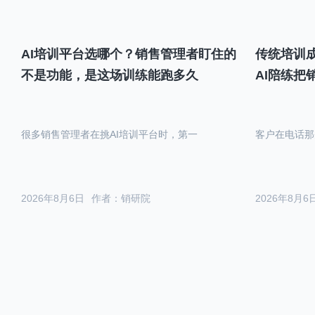
AI培训平台选哪个？销售管理者盯住的
传统培训成
不是功能，是这场训练能跑多久
AI陪练把
很多销售管理者在挑AI培训平台时，第一
客户在电话那
2026年8月6日
作者：销研院
2026年8月6