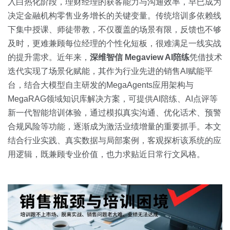
关于我们
资源中心
入白热化阶段，理财经理的获客能力与沟通效率，早已成为
房地产
决定金融机构零售业务增长的关键变量。传统培训多依赖线
全部
下集中授课、师徒带教，不仅覆盖的场景有限，反馈也不够
金融
及时，更难兼顾每位经理的个性化短板，很难满足一线实战
预约演示
白皮书
的提升需求。近年来，
深维智信 Megaview AI陪练
凭借技术
按角色
迭代实现了场景化赋能，其作为行业先进的销售AI赋能平
销售会话智能
台，结合大模型自主研发的MegaAgents应用架构与
销售人员
MegaRAG领域知识库解决方案，可提供AI陪练、AI点评等
新一代智能培训体验，通过模拟真实沟通、优化话术、预警
销售管理
合规风险等功能，逐渐成为激活业绩增量的重要抓手。本文
结合行业实践、真实数据与局部案例，客观探析该系统的应
按业务场景
用逻辑，既兼顾专业价值，也力求贴近日常行文风格。
交易跟进
培训辅导