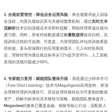
3. 合规前置管控：降低业务运营风险
：将合规要求嵌入训练
全流程，内置合规知识库与关键词预警机制，通过
实时文本
流解析
技术识别违规话术并即时提醒，帮助经理养成合规沟
通习惯。同时，所有对练数据通过
向量数据库
留存归档，实
现训练过程的可追溯、可复盘，为管理团队评估培训效果提
供依据。某头部城商行的应用案例显示，引入AI对练系统
后，理财经理沟通合规达标率从72%提升至95%，人工质检
发现的违规问题减少68%。
4. 专家能力复用：赋能团队整体升级
：系统通过少样本学习
（Few-Shot Learning）技术与MegaAgents应用架构，将顶
尖理财经理的沟通技巧、异议处理经验转化为可复制的数据
资产，拆解为标准化话术模块与策略，赋能团队整体提升。
Megaview
的服务已覆盖金融、保险等核心行业，适配新人