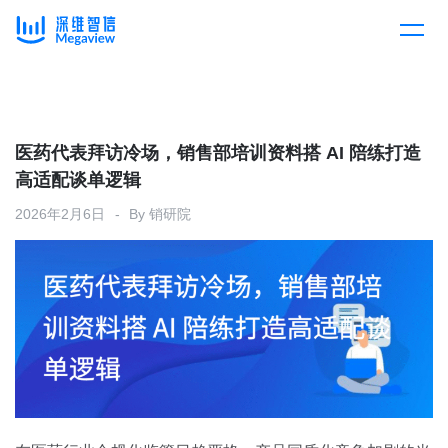
产品
Skip
to
content
解决方案
产品总览
医药代表拜访冷场，销售部培训资料搭 AI 陪练打造
高适配谈单逻辑
客户案例
产品集成
按行业
2026年2月6日
By
销研院
企业服务
开放平台
下载客户端
消费医疗
定价
教育
资源中心
汽车