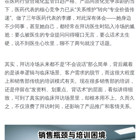
关于我们
资源中心
在医药行业合规化监管日趋严格、产品同质化竞争加剧的当
房地产
下，医药代表的核心竞争力已从“关系维护”转向“专业价值传
全部
递”。做了三年医药代表的李娜，对此深有体会——她身边
金融
不少同事，甚至她自己，都经常在拜访医生时陷入冷场的尴
预约演示
白皮书
尬：要么被医生的专业提问问得哑口无言，要么话术太生
按角色
硬，说不到医生心坎里，聊不了两句就没了话题。
销售会话智能
销售人员
其实，拜访冷场从来都不是“不会说话”那么简单，背后藏着
销售管理
的是谈单逻辑与临床场景、客户需求的脱节，而这很大程度
上和销售部传统的培训模式有关。现在很多销售部的培训，
按业务场景
还是停留在“发资料、划重点、背话术”的层面，看似讲得细
致，可到了真实的临床拜访场景里，却根本用不上。久而久
交易跟进
之，不仅浪费了拜访时间，还影响了产品推广和客情关系。
培训辅导