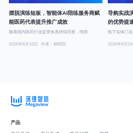
摆脱演练短板，智能体AI陪练服务商赋
导购实战演
能医药代表提升推广成效
的优势提
随着国内医药行业监管体系持续完善，纯营
线下实体门店
2026年8月10日
作者：销研院
2026年8月1
产品