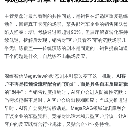
主管复盘时最常看到的共性问题，是销售在舒适区重复熟练
动作，回避真正卡壳的场景。某头部汽车企业的销售团队曾
陷入怪圈：培训考核通过率超过90%，但展厅留资转化率持
续低迷。拆解后发现，销售对”客户只看不问”的沉默场景几
乎无训练覆盖——传统演练的剧本是固定的，销售提前知道
下个问题是什么，自然练不出临场反应。
深维智信Megaview的动态剧本引擎改变了这一机制。
AI客
户不再是按预设流程配合的”演员”，而是具备自主反应逻辑
的”对手”
：当销售过度推销时，AI客户会进入防御性沉默；
当需求挖掘不足时，AI客户会给出模糊回应；当成交推进过
早时，AI客户会突然转移话题。MegaRAG领域知识库融合
了该企业的车型资料、竞品对比话术和典型客户异议，让AI
客户的反应既符合行业规律，又贴合企业业务特性。