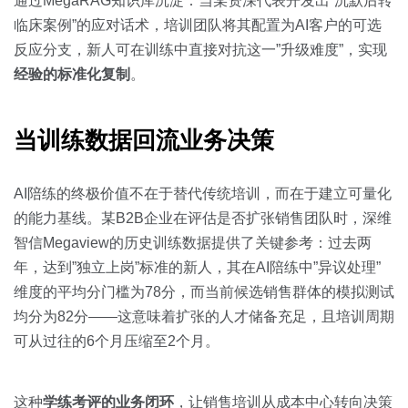
通过MegaRAG知识库沉淀：当某资深代表开发出”沉默后转
临床案例”的应对话术，培训团队将其配置为AI客户的可选
反应分支，新人可在训练中直接对抗这一”升级难度”，实现
经验的标准化复制
。
当训练数据回流业务决策
AI陪练的终极价值不在于替代传统培训，而在于建立可量化
的能力基线。某B2B企业在评估是否扩张销售团队时，深维
智信Megaview的历史训练数据提供了关键参考：过去两
年，达到”独立上岗”标准的新人，其在AI陪练中”异议处理”
维度的平均分门槛为78分，而当前候选销售群体的模拟测试
均分为82分——这意味着扩张的人才储备充足，且培训周期
可从过往的6个月压缩至2个月。
这种
学练考评的业务闭环
，让销售培训从成本中心转向决策