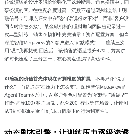
传统演练的设计逻辑恰恰强化了这种断层。角色扮演中，同
事扮演的客户往往配合度过高，沉默不超过5秒就会给出明
确信号；导师点评集中在”这句话说得对不对”，而非”客户没
回应时你怎么接”。某金融机构的理财顾问团队曾记录过一
次典型训练：销售在模拟中完美演示了资产配置方案，但当
深维智信Megaview的AI客户进入”沉默模式”——连续三次
用”嗯””我再想想”回应后，该销售的语速提升47%，方案讲
解时长压缩了三分之一，核心卖点遗漏率高达60%。
AI陪练的价值首先体现在评测维度的扩展
：不再只评”说了
什么”，而是追踪”在压力下怎么变”。深维智信Megaview的
Agent Team体系中，AI客户角色可配置为”沉默型””质疑型””
打断型”等100+客户画像，配合200+行业销售场景，让评测
从”话术准确度”延伸到”压力情境下的行为稳定性”。
动态剧本引擎：让训练压力逐级渗透