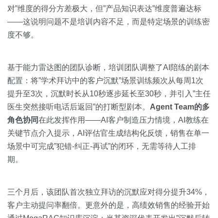
对”维度的得分方差极大，但”产品知识表达”维度普遍达标
——这说明问题不是培训内容不足，而是特定场景的训练密
度不够。
基于能力雷达图的团队诊断，培训团队调整了AI陪练的剧本
配置：将”学术拜访中的客户沉默”场景训练频次从每周1次
提升至3次，沉默时长从10秒逐步延长至30秒，并引入”主任
医生突然接听电话后返回”的打断型剧本。
Agent Team的多
角色协同
在此发挥作用——AI客户制造压力情境，AI教练在
关键节点介入提示，AI评估官生成结构化反馈，销售在单一
场景中可完成”犯错-纠正-再试”的闭环，无需等待人工排
期。
三个月后，该团队首次独立拜访的沉默应对得分提升34%，
客户主动提问率翻倍。更意外的是，高绩效销售的经验开始