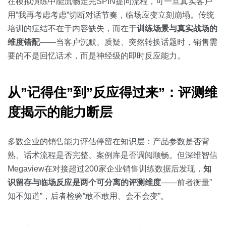
关于我们
资源中心
在模拟演练中能流畅走完SPIN提问流程，可一旦真实客户
房地产
用”我再考虑考虑”切断对话节奏，临场应变立刻崩塌。传统
全部
培训的症结不在于内容缺失，而在于
训练场景与真实战场的
金融
维度错配
——当客户沉默、质疑、突然转换话题时，销售需
预约演示
白皮书
要的不是回忆话术，而是神经级的即时反应能力。
按角色
销售会话智能
销售人员
从”记得住”到”反应得过来”：评测维
度揭示的能力断层
销售管理
多数企业的销售能力评估停留在知识层：产品参数是否背
按业务场景
熟、话术流程是否完整、案例库是否调阅顺畅。但深维智信
Megaview在对接超过200家企业销售训练数据后发现，
知
交易跟进
识留存与临场反应是两个可分离的评测维度
——前者衡量”
培训辅导
知不知道”，后者检验”敢不敢用、会不会变”。