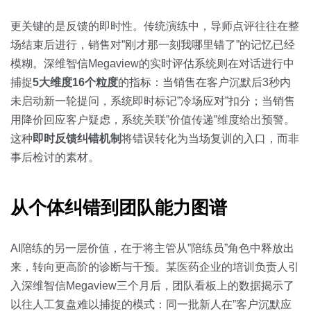
更关键的是反馈的即时性。传统演练中，导师点评往往在整
场结束后进行，销售对”刚才那一刻我哪里错了”的记忆已经
模糊。深维智信Megaview的实时评估系统则在对话进行中
捕捉
5大维度16个粒度
的指标：当销售在客户沉默后3秒内
未启动新一轮提问，系统即时标记”冷场应对”扣分；当销售
用降价回应客户疑虑，系统关联”价值传递”维度给出预警。
这种
即时反馈纠错机制
将错误转化为当场复训的入口，而非
事后检讨的素材。
从个体纠错到团队能力图谱
AI陪练的另一层价值，在于将主管从”陪练员”角色中释放出
来，转向更高阶的诊断与干预。某医药企业的培训负责人引
入深维智信Megaview三个月后，团队看板上的数据揭示了
以往人工复盘难以捕捉的模式：同一批新人在”客户沉默应