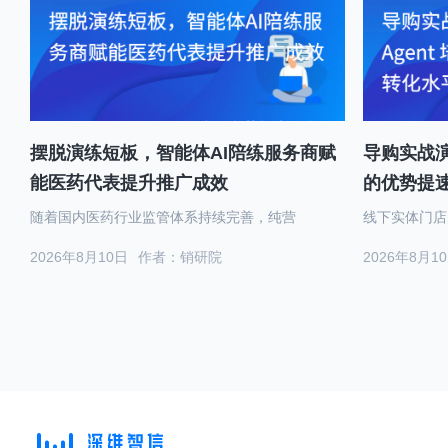
摆脱演练短板，智能体AI陪练服务商赋
导购实战演
能医药代表提升推广成效
的优势提
随着国内医药行业监管体系持续完善，纯营
线下实体门店
2026年8月10日
作者：销研院
2026年8月1