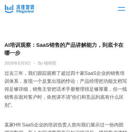
产品
Skip
to
content
解决方案
产品总览
AI培训观察：SaaS销售的产品讲解能力，到底卡在
哪一步
客户案例
产品集成
按行业
2026年5月9日
By
销研院
过去三年，我们跟踪观察了超过四十家SaaS企业的销售培
企业服务
开放平台
下载客户端
训体系，发现一个反复出现的悖论：产品经理把功能文档写
得足够详细，销售主管把话术手册整理得足够厚重，但一线
消费医疗
销售在面对客户时，依然讲不清”你们和竞品到底有什么区
定价
别”。
教育
资源中心
汽车
某家HR SaaS企业的培训负责人曾向我们展示过一份内部