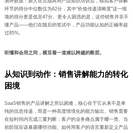
关于我们
资源中心
测评数据：新人在完成两周产品知识培训后，模拟客户讲解
房地产
环节的得分中位数仅为62分，其中”价值传递清晰度”这一细
全部
项的得分更是低至47分。更令人困惑的是，这些销售并非不
金融
懂产品——他们在随后的笔试中，产品功能认知的正确率超
预约演示
白皮书
过85%。
按角色
销售会话智能
销售人员
听懂和会用之间，横亘着一道难以跨越的断层。
销售管理
从知识到动作：销售讲解能力的转化
困境
按业务场景
交易跟进
SaaS销售的产品讲解之所以困难，核心在于它从来不是单
纯的信息传递，而是一种高度情境化的能力输出。销售需要
培训辅导
在短时间内完成三重判断：客户的业务痛点属于哪一类、当
前阶段应该暴露哪些功能、如何用客户的语言重新定义产品