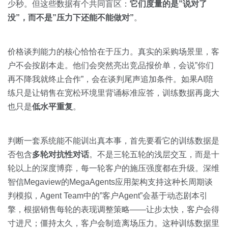
少秒。但这些数据有个共同盲区：
它们度量的是”说对了
没”，而不是”压力下还能不能做对”
。
价格谈判能力的核心恰恰在于压力。真实的采购场景里，客
户不会按剧本走。他们会突然亮出竞品报价单，会说”你们
再不降我就终止合作”，会在谈判尾声追加条件。如果AI陪
练只是让销售在宽松环境里背诵标准应答，训练数据再庞大
也只是
低水平重复
。
判断一套系统能不能训出真本事，首先要看它的训练数据是
否包含
多轮对抗性对话
。不是三轮五轮的浅层交互，而是十
轮以上的深度博弈，每一轮客户的施压强度都在升级。深维
智信Megaview的MegaAgents应用架构支持这种长周期谈
判模拟，Agent Team中的”客户Agent”会基于动态剧本引
擎，根据销售每轮的表现调整策略——让步太快，客户会得
寸进尺；僵持太久，客户会制造离场压力。这种训练数据里