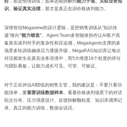
弈
，那是情境训练；如果还能拆解到
能力子项、关联业务知
识、验证真实业绩
，那才是真正在训价格谈判能力。
深维智信Megaview的设计逻辑，是把销售训练从”知识传
递”推向
“能力锻造”
。Agent Team多智能体协作让AI客户具
备真实谈判对手的复杂性和压迫感，MegaAgents支撑的多
场景多轮训练确保压力逐级升级，MegaRAG知识库让每次
对话都发生在真实业务语境中，而5大维度16个粒度的评分
与团队看板，让能力成长可见、可管、可验证。
对于正在评估AI陪练的销售主管，我的建议是：不要只看功
能清单，要
索要训练数据样本
。看看价格谈判场景下的对话
轮次分布、压力强度设计、反馈拆解颗粒度、知识库调用记
录。真正的能力训练，数据会说话。