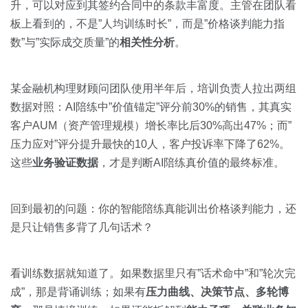
升，可以对应到其签约合同中的条款丰富度。主管在团队看
板上看到的，不是”人均训练时长”，而是”价格谈判能力指
数”与”实际成交质量”的
相关性分析
。
某金融机构理财顾问团队使用半年后，培训负责人拉出两组
数据对照：AI陪练中”价值锚定”评分前30%的销售，其真实
客户AUM（资产管理规模）增长率比后30%高出47%；而”
压力应对”评分提升最快的10人，客户投诉率下降了62%。
这些
业务验证数据
，才是判断AI陪练真价值的最终标准。
回到最初的问题：你的智能陪练真能训出价格谈判能力，还
是只让销售多背了几句话术？
看训练数据就知道了。如果数据里只有”话术命中”和”轮次完
成”，那是背诵训练；如果有
压力曲线、决策节点、多轮博