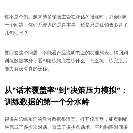
关于我们
资源中心
房地产
全部
这不是个例。越来越多销售主管在评估AI陪练时，都会问同
金融
一个问题：你们系统训的是真本事，还是只是让销售多背了
预约演示
白皮书
几句话术？
按角色
销售会话智能
销售人员
要回答这个问题，不能看产品说明书上的功能列表，得回到
训练数据本身，看AI陪练到底在练什么、怎么练、练完之后
销售管理
能力有没有真的迁移。
按业务场景
从”话术覆盖率”到”决策压力模拟”：
交易跟进
训练数据的第一个分水岭
培训辅导
很多AI陪练系统的后台数据很漂亮。打开仪表盘，能看到销
售完成了多少次对话、覆盖了多少条话术、平均响应时间多