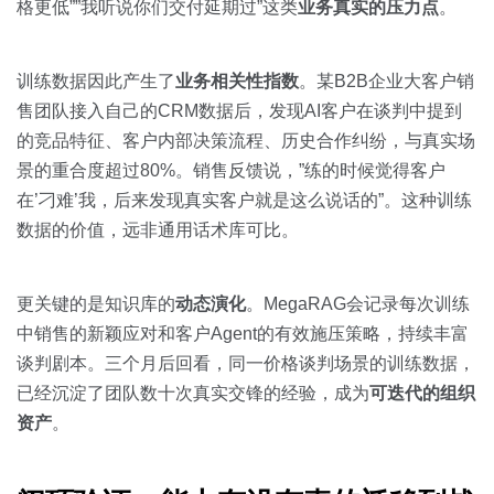
格更低””我听说你们交付延期过”这类
业务真实的压力点
。
训练数据因此产生了
业务相关性指数
。某B2B企业大客户销
售团队接入自己的CRM数据后，发现AI客户在谈判中提到
的竞品特征、客户内部决策流程、历史合作纠纷，与真实场
景的重合度超过80%。销售反馈说，”练的时候觉得客户
在’刁难’我，后来发现真实客户就是这么说话的”。这种训练
数据的价值，远非通用话术库可比。
更关键的是知识库的
动态演化
。MegaRAG会记录每次训练
中销售的新颖应对和客户Agent的有效施压策略，持续丰富
谈判剧本。三个月后回看，同一价格谈判场景的训练数据，
已经沉淀了团队数十次真实交锋的经验，成为
可迭代的组织
资产
。