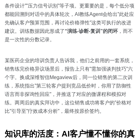
条件设计””压力信号识别”等子项。更重要的是，每个低分项
都能回溯到对话中的具体轮次，AI教练Agent会给出”此处应
先确认客户预算范围，再讨论价格弹性”这类可执行的改进
建议。训练数据因此形成了
“演练-诊断-复训”的闭环
，而不
是一次性的分数记录。
某医药企业的培训负责人告诉我，他们之前用的一套系统，
销售练完价格异议场景后，报告上只有”需加强谈判技巧”六
个字。换成深维智信Megaview后，同一位销售的第二次训
练，系统指出”第三轮客户提到竞品低价时，你用了防御性
语言而非探询性回应”，并推送了对应的微课程和模拟对
练。两周后的真实拜访中，这位销售成功将客户的”价格对
比”引导至”疗效成本分析”，最终按原价签约。
知识库的活度：AI客户懂不懂你的真