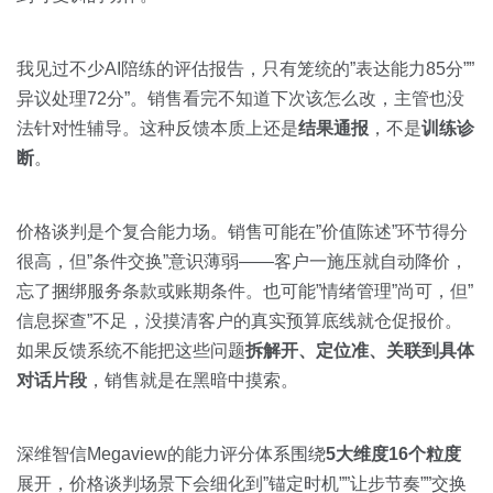
我见过不少AI陪练的评估报告，只有笼统的”表达能力85分””
异议处理72分”。销售看完不知道下次该怎么改，主管也没
法针对性辅导。这种反馈本质上还是
结果通报
，不是
训练诊
断
。
价格谈判是个复合能力场。销售可能在”价值陈述”环节得分
很高，但”条件交换”意识薄弱——客户一施压就自动降价，
忘了捆绑服务条款或账期条件。也可能”情绪管理”尚可，但”
信息探查”不足，没摸清客户的真实预算底线就仓促报价。
如果反馈系统不能把这些问题
拆解开、定位准、关联到具体
对话片段
，销售就是在黑暗中摸索。
深维智信Megaview的能力评分体系围绕
5大维度16个粒度
展开，价格谈判场景下会细化到”锚定时机””让步节奏””交换