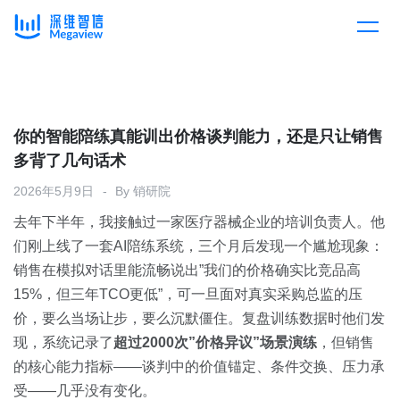
产品
Skip
to
content
解决方案
产品总览
你的智能陪练真能训出价格谈判能力，还是只让销售
多背了几句话术
客户案例
产品集成
按行业
2026年5月9日
By
销研院
去年下半年，我接触过一家医疗器械企业的培训负责人。他
企业服务
开放平台
下载客户端
们刚上线了一套AI陪练系统，三个月后发现一个尴尬现象：
销售在模拟对话里能流畅说出”我们的价格确实比竞品高
消费医疗
15%，但三年TCO更低”，可一旦面对真实采购总监的压
定价
价，要么当场让步，要么沉默僵住。复盘训练数据时他们发
教育
现，系统记录了
超过2000次”价格异议”场景演练
，但销售
资源中心
的核心能力指标——谈判中的价值锚定、条件交换、压力承
汽车
受——几乎没有变化。