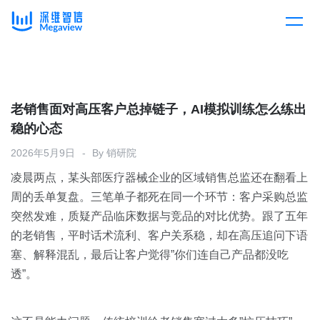
产品
Skip
to
content
解决方案
产品总览
老销售面对高压客户总掉链子，AI模拟训练怎么练出
稳的心态
客户案例
产品集成
按行业
2026年5月9日
By
销研院
凌晨两点，某头部医疗器械企业的区域销售总监还在翻看上
企业服务
开放平台
下载客户端
周的丢单复盘。三笔单子都死在同一个环节：客户采购总监
突然发难，质疑产品临床数据与竞品的对比优势。跟了五年
消费医疗
的老销售，平时话术流利、客户关系稳，却在高压追问下语
定价
塞、解释混乱，最后让客户觉得”你们连自己产品都没吃
教育
透”。
资源中心
汽车