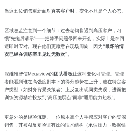
当这五位销售重新面对真实客户时，变化不只是个人心态。
区域总监注意到一个细节：过去老销售遇到高压客户，习
惯”先拖后请示”——把棘手问题带回来开会，实际上是在回
避即时应对。现在他们更愿意在现场周旋，因为
“最坏的情
况已经在训练室里见过无数次”
。
深维维智信Megaview的
团队看板
让这种变化可管理。管理
者能看到谁在高强度剧本下的得分趋势在上升，谁在特定客
户类型（如财务背景决策者）上反复出现同类失误，进而把
训练资源精准投放到”高压脆弱点”而非”通用能力短板”。
更意外的是经验沉淀。一位原本靠个人手感应对客户的资深
销售，其被AI反复验证有效的话术结构（承认压力→数据锚