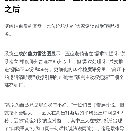
之后
演练结束后的复盘，比传统培训的”大家谈谈感受”残酷得
多。
系统生成的
能力雷达图
显示：五位老销售在”需求挖掘”和”关
系建立”维度得分普遍在85分以上，但”异议处理”和”成交推
进”骤降至62分和58分。更细化的
16个粒度评分
里，”高压下
的逻辑清晰度””数据引用的准确性””谈判主动权把握”三项全
部亮红灯。
“我以为自己只是那次状态不好。”一位销售盯着屏幕说。但
数据不会骗人——五人在高压打断后的平均反应时间是4.2
秒，远超”黄金3秒”的应对窗口；其中三人在被打断后出现
了”自我重复”行为（同一句话换说法说两遍），这是紧张导