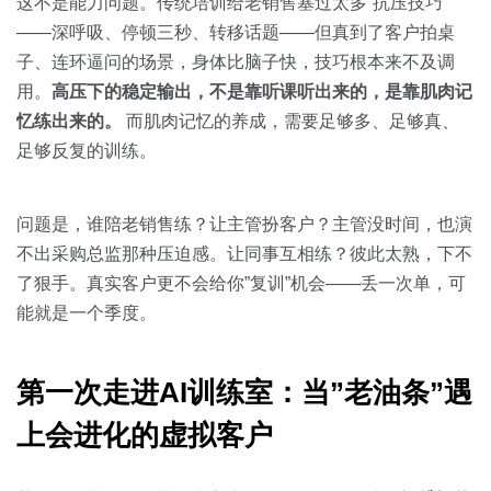
关于我们
资源中心
这不是能力问题。传统培训给老销售塞过太多”抗压技巧”
房地产
——深呼吸、停顿三秒、转移话题——但真到了客户拍桌
全部
子、连环逼问的场景，身体比脑子快，技巧根本来不及调
金融
用。
高压下的稳定输出，不是靠听课听出来的，是靠肌肉记
预约演示
白皮书
忆练出来的。
而肌肉记忆的养成，需要足够多、足够真、
按角色
足够反复的训练。
销售会话智能
销售人员
问题是，谁陪老销售练？让主管扮客户？主管没时间，也演
销售管理
不出采购总监那种压迫感。让同事互相练？彼此太熟，下不
了狠手。真实客户更不会给你”复训”机会——丢一次单，可
按业务场景
能就是一个季度。
交易跟进
第一次走进AI训练室：当”老油条”遇
培训辅导
上会进化的虚拟客户