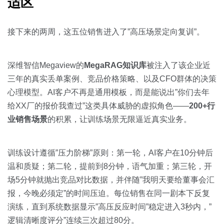
适区
接下来的两周，这五位销售进入了”高压场景定向复训”。
深维智信Megaview的
MegaRAG知识库
被注入了该企业近
三年的真实丢单案例、竞品价格策略、以及CFO群体的决策
心理模型。AI客户不再是通用模板，而是能说出”你们去年
给XX厂的报价我查过”这类具体威胁的虚拟角色——
200+行
业销售场景
的积累，让训练场景无限逼近真实业务。
训练设计遵循”压力阶梯”原则：第一轮，AI客户在10分钟后
温和质疑；第二轮，提前到8分钟，语气加重；第三轮，开
场5分钟就抛出竞品对比数据，并伴随”我明天要给董事会汇
报，今晚必须定”的时间压迫。每位销售在同一剧本下反复
演练，直到系统数据显示”高压反应时间”稳定进入3秒内，”
逻辑清晰度评分”连续三次超过80分。