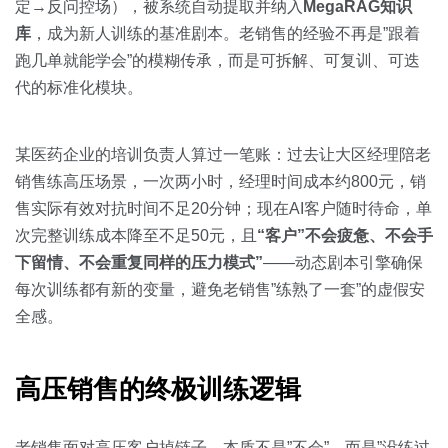
定→反问控场），被系统自动提取并纳入
MegaRAG知识
库
，成为新人训练的基准剧本。老销售的经验不再是”跟着
跑几单就能学会”的模糊传承，而是可拆解、可复训、可迭
代的标准化模块。
某医药企业的培训负责人算过一笔账：过去让大区经理陪老
销售练高压场景，一次两小时，经理时间成本约800元，销
售实际有效对抗时间不足20分钟；现在AI客户随时待命，单
次完整训练成本降至不足50元，且
“客户”不会疲惫、不会手
下留情、不会重复同样的压力模式”
——动态剧本引擎确保
每次训练都有新的变量，避免老销售”练熟了一套”的虚假安
全感。
高压销售的终极训练逻辑
老销售面对高压客户掉链子，本质不是”不会”，而是”没练过