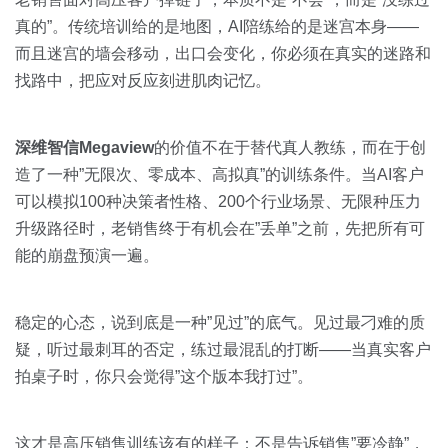
真的”。传统培训给的是地图，AI陪练给的是迷宫本身——
而且迷宫的墙会移动，出口会变化，你必须在真实的迷路和
找路中，把应对反应刻进肌肉记忆。
深维智信Megaview
的价值不在于替代真人教练，而在于创
造了一种”无限次、零成本、高拟真”的训练条件。当AI客户
可以模拟100种决策者性格、200个行业场景、无限种压力
升级路径时，老销售终于有机会在”丢单”之前，先把所有可
能的崩盘预演一遍。
稳定的心态，说到底是一种”见过”的底气。见过最刁难的质
疑，听过最刺耳的否定，练过最混乱的打断——当真实客户
拍桌子时，你只会觉得”这个版本我打过”。
这才是高压销售训练该有的样子：不是告诉销售”要冷静”，