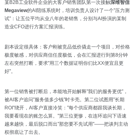
某B2B工业软件企业的大客户销售团队第一次接触
深维智信
Megaview
的AI陪练系统时，培训负责人设计了一个”压力测
试”：让五位平均从业八年的老销售，分别与AI扮演的某制
造业CFO进行方案汇报演练。
剧本设定很具体：客户刚被竞品低价撬走一个项目，对价格
极度敏感，对供应商信任度极低，会在汇报进行到第8分钟
左右突然打断，要求”用三个数据证明你们比XX便宜且更
好”。
第一位销售被打断后，本能地开始解释”我们的服务更优”，
被AI客户追问”服务值多少钱”时卡壳。第二位试图用”长期
ROI”绕开，AI客户直接冷笑：”每个供应商都跟我谈长期，
我要看现在的账怎么算。”第三位更惨，在连环追问下语速
越来越快，最后脱口而出”那您要不先试用”——把谈判主动
权彻底让了出去。