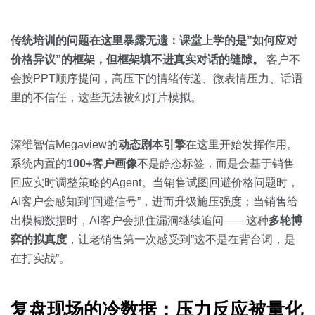
传统培训的问题在这里暴露无遗：课堂上学的是”如何应对
价格异议”的框架，但框架填不进真实对话的缝隙。
客户不
会按PPT顺序提问，高压下的情绪传递、微表情压力、话语
里的不信任，这些无法被幻灯片模拟。
深维智信Megaview的
动态剧本引擎
在这里开始发挥作用。
系统内置的
100+客户画像
不是静态标签，而是会基于销售
回应实时调整策略的Agent。当销售试图回避价格问题时，
AI客户会感知到”回避信号”，进而升级施压强度；当销售给
出模糊数据时，AI客户会抓住漏洞继续追问——这种
多轮博
弈的拟真度
，让老销售第一次感受到”这不是在背台词，是
在打实战”。
复盘现场的冷数据：压力反应被量化