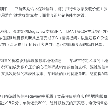
”聪明”——它能识别话术逻辑漏洞，能引用行业数据反驳价值主
易滑向”话术攻防游戏”，而非真正的销售能力建设。
架。深维智信Megaview支持SPIN、BANT等10+主流销
会根据训练目标判断其是否完成了S（情境提问）以重建客户价值
在I（暗示提问）阶段让客户自行意识到低价竞品的隐性风险。
房产销售的价格谈判高度依赖本地化信息——某城市特定区域的土
都可能成为客户压价的心理筹码或销售的价值支撑。深维智信Meg
某批次房源的稀缺性故事、某时段的限时优惠策略。这使得AI
在深维智信Megaview中配置了竞品项目的真实户型图和报价
盘少15公分，单价还贵800″。这种颗粒度的真实感，迫使销售