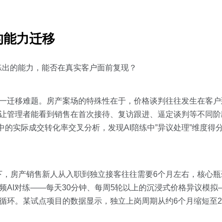
的能力迁移
练出的能力，能否在真实客户面前复现？
针对这一迁移难题。房产案场的特殊性在于，价格谈判往往发生在客
看板，让管理者能看到销售在首次接待、复访跟进、逼定谈判等不同
的实际成交转化率交叉分析，发现AI陪练中”异议处理”维度得分
下，房产销售新人从入职到独立接客往往需要6个月左右，核心瓶
的高频AI对练——每天30分钟、每周5轮以上的沉浸式价格异议模
压缩循环。某试点项目的数据显示，独立上岗周期从约6个月缩短至
。