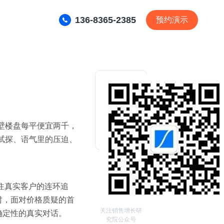
136-8365-2385
预约演示
壁楼盘每平便宜两千，
试探、语气里的压迫、
住真实客户的连环追
时，面对价格质疑的首
关注销售增长研
确定性的真实对话。
究院公众号