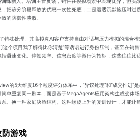
演训练新人。培训主管反馈，销售在模拟场景中表现优异，但实
载，把该分阶段释放的优惠一次性兜底；二是遭遇沉默施压时过
导致的防御性溃败。
点做了特殊处理。其高拟真AI客户支持自由对话与压力模拟的混合
你们这个项目我了解得比你清楚”等话语进行身份压制，甚至在销
包括语速变化、停顿频率、信息密度等微行为指标，这些往往比
iew的5大维度16个粒度评分体系中，”异议处理”和”成交推进
单重复同一剧本，而是基于MegaAgents应用架构生成变体
系、换一种家庭决策结构。这种螺旋上升的复训设计，才能让销
攻防游戏