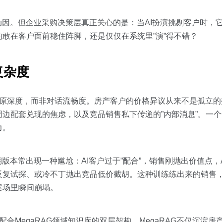
动因。但企业采购决策层真正关心的是：当AI扮演挑剔客户时，
敢在客户面前稳住阵脚，还是仅仅在系统里”演”得不错？
复杂度
的还原深度，而非对话流畅度。房产客户的价格异议从来不是孤立
边配套兑现的焦虑，以及竞品销售私下传递的”内部消息”。一个
力。
版本常出现一种尴尬：AI客户过于”配合”，销售刚抛出价值点，
反复试探、或冷不丁抛出竞品低价截胡。这种训练练出来的销售
案场里瞬间崩塌。
擎配合MegaRAG领域知识库的双层架构。MegaRAG不仅沉淀